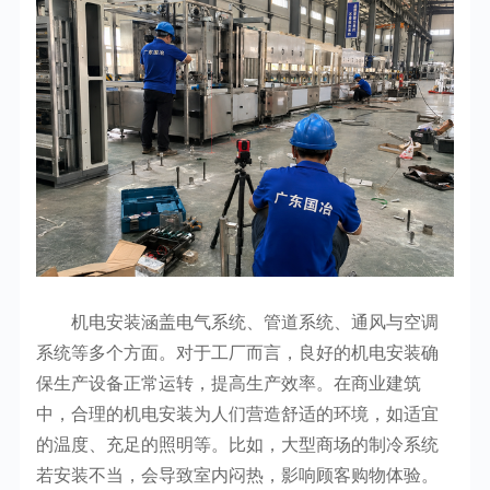
机电安装涵盖电气系统、管道系统、通风与空调
系统等多个方面。对于工厂而言，良好的机电安装确
保生产设备正常运转，提高生产效率。在商业建筑
中，合理的机电安装为人们营造舒适的环境，如适宜
的温度、充足的照明等。比如，大型商场的制冷系统
若安装不当，会导致室内闷热，影响顾客购物体验。