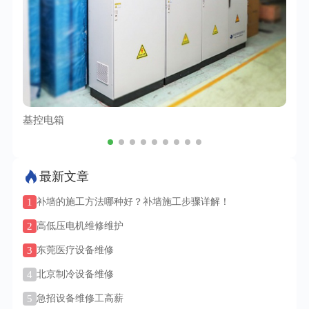
基控电箱
TC
最新文章
1
补墙的施工方法哪种好？补墙施工步骤详解！
2
高低压电机维修维护
3
东莞医疗设备维修
4
北京制冷设备维修
5
急招设备维修工高薪