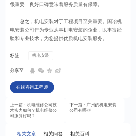
很重要，良好口碑意味着服务质量有保障。
总之，机电安装对于工程项目至关重要。国冶机
电安装公司作为专业从事机电安装的企业，以丰富经
验和专业技术，为您提供优质机电安装服务。
标签
机电安装
分享至
在线咨询工程师
上一篇：机电维修公司技
下一篇：广州的机电安装
术实力如何？机电维修公
公司有哪些
司服务好吗？
相关文章
相关问答
相关百科