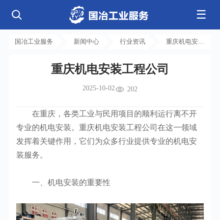
☰
公司简介
发展历程
核心业务
企业文化
资质荣誉
国冶工业服务
新闻中心
行业资讯
重庆机电安装
电气工程
钢结构工程
工程案例
管道工程
环保工程
全部
工程公司
净化工程
弱电工程
重庆机电安装工程公司
芯片 • 半导体
人工智能 • 机器人
新闻中心
设备安装
消防工程
航天 • 低空
新能源汽车 • 智能网联
2025-10-02
中央空调
基控电箱
202
新能源 • 储能
工业母机 • 精密装备
自动化工程
其它工程
联系我们
公司动态
行业资讯
机电
安装
新材料 • 特种金属
生物 • 医药
在重庆，各类工业与民用项目的顺利运行离不开
工程技巧
机电知识
量子 • 脑机
其它
安装教程
工业百科
专业的机电安装。重庆机电安装工程公司在这一领域
工业问答
发挥着关键作用，它们为众多行业提供专业的机电安
装服务。
一、机电安装的重要性