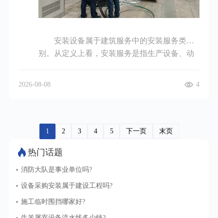
- 2米的围挡较为常见，如果高度增加到2.5米甚
至更高，每米价格可能会提高10 - 30元。此
外，市场供需关系、地域差异等也会对施工围
挡价格产生影响。在施工旺季，需求大增，价
安装设备属于建筑服务中的安装服务类
格可能会有所上浮；不同地区由于原材料成
别。从定义上看，安装服务是指生产设备、动
本、运输费用等不同，价格也会存在一定差
力设备、起重设备、运输设备、传动设备、医
异。对于工程师和工厂采购负责人而言，在选
疗实验设备以及其他各种设备、设施的装配、
2026-08-08
4
择施工围挡时，需综合考虑工程需求、预算等
安置工程作业，包括与被安装设备相连的工作
因素，对比不同材质、规格的围挡价格，以挑
台、梯子、栏杆的装设工程作业，以及被安装
选出性价比高的产品。
设备的绝缘、防腐、保温、油漆等工程作业。
对于工程师和工厂采购负责人而言，了解设备
1
2
3
4
5
下一页
末页
安装属于安装服务这一属性十分重要。在税务
热门话题
方面，按照相关规定，一般纳税人提供安装服
务适用的增值税税率通常为 9%，小规模纳税人
消防大队是事业单位吗?
则适用 3%的征收率（疫情期间有优惠政策），
设备采购安装属于建设工程吗?
这在进行财务预算和成本核算时是必须考虑的
施工临时围挡哪家好?
因素。从业务流程角度，设备安装服务包含多
个环节，工程师要制定详细的安装方案，采购
牛羊屠宰设备流水线多少钱?