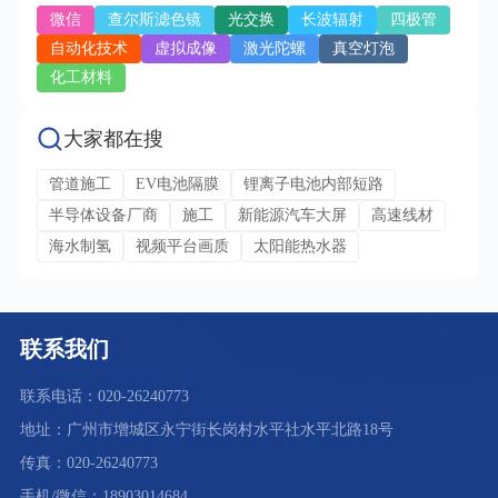
微信
查尔斯滤色镜
光交换
长波辐射
四极管
自动化技术
虚拟成像
激光陀螺
真空灯泡
化工材料
大家都在搜
管道施工
EV电池隔膜
锂离子电池内部短路
半导体设备厂商
施工
新能源汽车大屏
高速线材
海水制氢
视频平台画质
太阳能热水器
联系我们
联系电话：020-26240773
地址：广州市增城区永宁街长岗村水平社水平北路18号
传真：020-26240773
手机/微信：18903014684