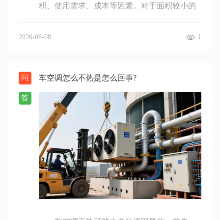
积、使用需求、成本等因素。对于面积较小的
行伤残鉴定。之后，了解赔偿项目和标准，赔
便利店，如小于50平方米，可选择1 - 1.5匹的壁
偿项目通常包括医疗费、误工费、护理费、交
挂式空调。这种空调安装简单，价格相对较
通费、住宿费、住院伙食补助费、必要的营养
2026-08-08
1
低，能快速调节小空间的温度，且能耗也相对
费等。构成伤残的，还有残疾赔偿金、残疾辅
较低，适合预算有限且空间不大的便利店。像
助器具费等。各项目赔偿标准有法律规定，可
在一些学校附近的小型便利店，使用壁挂式空
查询当地相关标准或咨询专业人士。最后，进
车空调怎么不热是怎么回事?
问
调就能满足日常制冷和制热需求。如果便利店
行赔偿协商，准备好相关证据和赔偿明细与责
面积在50 - 150平方米，可考虑2 - 5匹的柜式空
任主体协商。协商时保持冷静理智，明确表达
答
调。柜式空调制冷制热能力较强，出风量大，
诉求和依据。若协商达成一致，签订赔偿协
能使较大空间的温度快速达到舒适范围。它的
议。若协商不成，可通过劳动仲裁或向法院起
放置较为灵活，不占用墙面空间，但相对壁挂
诉解决。总之，施工工地受伤谈赔偿需按合理
式空调，能耗会稍高一些。一些社区内面积中
步骤，收集证据，明确责任，了解标准，理性
等的便利店，柜式空调是比较合适的选择。对
协商，必要时借助法律途径维护权益。
于面积超过150平方米的大型便利店，多联机中
央空调是不错的方案。多联机中央空调可以通
过一台室外机连接多台室内机，能根据不同区
域的需求独立调节温度，灵活性高，且美观大