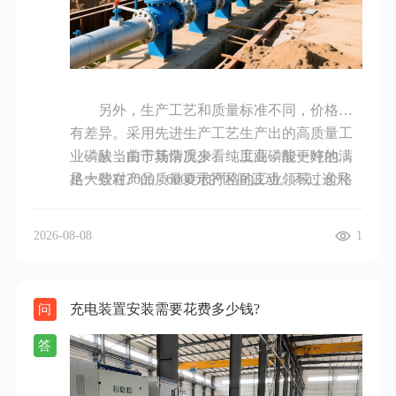
法顺利到达车内。你可以检查风道是否有异物
堵塞，如有则清理干净。同时，还要检查空调
控制面板是否正常工作，若控制面板出现故
障，无法正确调节温度和风量，也会让你感觉
另外，生产工艺和质量标准不同，价格也
空调不热。对于一些电子元件故障，可能需要
有差异。采用先进生产工艺生产出的高质量工
专业的诊断设备来检测和维修。总之，当车空
业磷酸，由于其杂质少、纯度高，能更好地满
从当前市场情况来看，工业磷酸一吨的价
调不热时，可按上述方面逐一排查，若自己无
足一些对产品质量要求严格的工业领域，价格
格大致在3000 - 6000元的区间波动。不过这只
法解决，建议前往专业的汽车维修店进行检
通常会比普通质量的工业磷酸高。
是一个大致范围，实际价格还需结合具体的市
修。
场行情、产品质量以及交易数量等因素来确
2026-08-08
1
定。如果采购量较大，可能会获得一定的价格
优惠；而在一些特殊时期，如原材料供应紧张
或市场出现突发情况时，价格可能会超出这个
充电装置安装需要花费多少钱?
问
范围。对于工程师和工厂采购负责人来说，在
购买工业磷酸时，需要密切关注市场动态，多
答
对比不同供应商的价格和产品质量，以获取最
具性价比的产品。