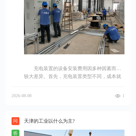
充电装置的设备安装费用因多种因素而有
较大差异。首先，充电装置类型不同，成本就
不一样。常见的家用慢充充电桩相对简单，功
率较低，设备本身价格可能在几百元到数千元
2026-08-08
1
不等，其安装较为简便，若家中电路条件合
适，安装费用主要是一些基础的材料和人工费
用，一般几百元就能搞定；而商用快充充电桩
天津的工业以什么为主?
问
功率大，设备价格可能在数万元，安装时涉及
到复杂的电路改造、安全防护设施等，安装费
答