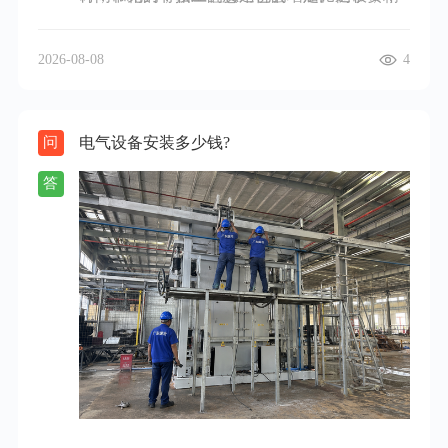
度要求较高的预算费用会比一般精度的高出
比例一般在 0.1% - 0.5%之间；也有按建筑面积
20% - 50%。
收费，每平方米的收费在几元到几十元不等。
2026-08-08
4
总之，工程预算的费用需要综合考虑工程类
型、规模、精度要求等多方面因素，在实际操
作中，建议与专业的预算编制机构或人员进行
电气设备安装多少钱?
问
详细沟通，以确定合理的费用。
答