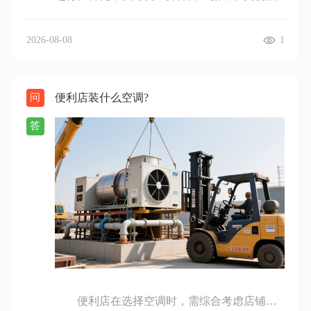
第一时间前往医院治疗，告知医生受伤的时
间、地点和原因，要求医生详细记录伤情。同
2026-08-08
1
时，收集现场的相关证据，如事故现场照片、
视频、证人证言等，这些证据对于后续确定责
任和赔偿金额至关重要。接着，确定责任主
便利店装什么空调?
问
体，施工工地情况复杂，涉及建设单位、施工
单位、分包商、包工头、设备供应商等多方。
答
要依据实际情况判断谁应承担赔偿责任，比如
因施工设备故障受伤，设备供应商可能担责；
因违规操作受伤，施工单位或包工头可能负
责。然后，进行工伤认定和伤残鉴定，若与用
人单位存在劳动关系，应在规定时间内向当地
劳动保障行政部门申请工伤认定。认定为工伤
后，在伤情稳定时向劳动能力鉴定委员会申请
伤残鉴定，确定伤残等级，这是计算赔偿金额
的重要依据。若不存在劳动关系，属于劳务关
便利店在选择空调时，需综合考虑店铺面
系或雇佣关系，则可通过法院委托鉴定机构进