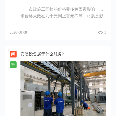
百元到数千元不等；小型商业场所的电气设备
市政施工围挡的价格受多种因素影响，每
安装可能在几千元到上万元；工业厂房的电气
米价格大致在几十元到上百元不等。材质是影
设备安装则可能从几万元到几十万元甚至更
响价格的关键因素之一。常见的施工围挡材质
高。所以，要确定具体的电气设备安装费用，
有彩钢板围挡、PVC围挡、金属围挡等。彩钢
需要综合考虑设备类型、规模、安装难度和地
2026-08-08
3
板围挡价格相对较为亲民，每米价格大概在30 -
区等因素，最好找专业的安装人员进行现场评
80元。它具有安装便捷、成本较低的优点，适
估和报价。
用于一些对围挡美观度要求不高的普通市政工
安装设备属于什么服务?
问
程。PVC围挡外观较为美观，色彩丰富，价格
通常在60 - 150元每米。这种围挡耐腐蚀性强、
答
强度较高，在城市道路施工中较为常用。金属
围挡，如不锈钢或铝合金材质的，价格相对较
高，每米约100 - 300元。其优点是坚固耐用、
美观大方，常应用于一些重点市政项目或对围
挡质量要求较高的场所。围挡的规格尺寸也会
影响价格。高度越高、厚度越大，所需材料更
多，成本也就相应增加。一般来说，高度在1.8