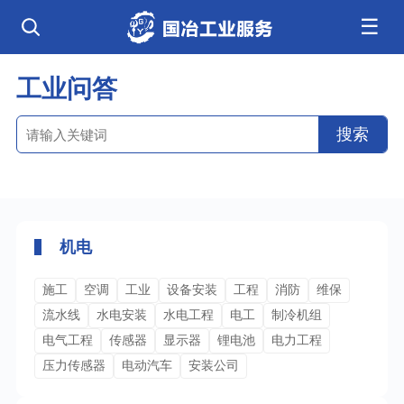
☰
公司简介
发展历程
核心业务
企业文化
资质荣誉
电气工程
钢结构工程
工程案例
工业问答
管道工程
环保工程
全部
净化工程
弱电工程
芯片 • 半导体
人工智能 • 机器人
搜索
新闻中心
设备安装
消防工程
航天 • 低空
新能源汽车 • 智能网联
中央空调
基控电箱
新能源 • 储能
工业母机 • 精密装备
自动化工程
其它工程
联系我们
公司动态
行业资讯
机电
安装
新材料 • 特种金属
生物 • 医药
工程技巧
机电知识
量子 • 脑机
其它
安装教程
工业百科
机电
工业问答
施工
空调
工业
设备安装
工程
消防
维保
流水线
水电安装
水电工程
电工
制冷机组
电气工程
传感器
显示器
锂电池
电力工程
压力传感器
电动汽车
安装公司