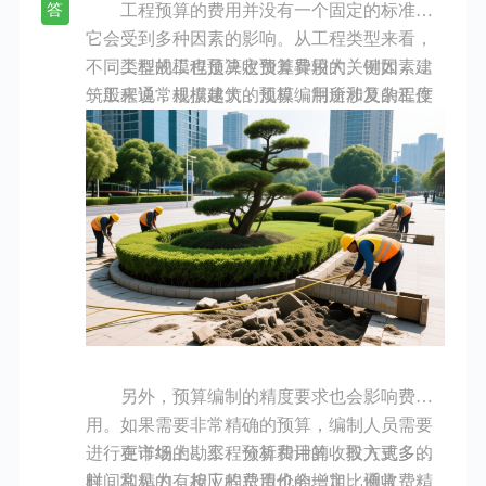
原料和精细化学品，广泛应用于多个行业。电
工程预算的费用并没有一个固定的标准，
答
子信息产业发展迅速，涵盖了集成电路、通信
它会受到多种因素的影响。从工程类型来看，
设备、软件等领域，不断推动着信息技术的创
不同类型的工程预算收费差异较大。例如，建
工程规模也是决定预算费用的关键因素。
新和应用，提升了天津工业的智能化水平。汽
筑工程通常根据建筑的规模、用途和复杂程度
一般来说，规模越大，预算编制所涉及的工作
车制造业也是天津工业的亮点，不仅有整车生
收费，小型住宅建筑的预算费用可能相对较
量就越大，费用也就越高。一个小型的室内装
产，还带动了零部件制造等相关产业的发展，
低，而大型商业建筑或复杂的工业厂房，由于
修工程，预算费用可能只需几千元；而一个大
形成了较为完整的产业链。此外，生物医药产
涉及更多的专业领域和复杂的施工工艺，预算
型的房地产开发项目，预算费用可能达到几十
业近年来发展势头良好，在生物制药、医疗器
费用会高很多。市政工程如道路、桥梁建设，
万元甚至更高。
械研发等方面取得了不少成果，为人们的健康
因其对地质条件、交通影响等方面有特殊要
保障提供了有力支持。新能源和新材料产业同
求，预算收费也会有不同的标准。
样受到重视，新能源领域的太阳能、风能等开
发利用不断推进，新材料产业则在高性能复合
材料、新型建筑材料等方面有诸多突破。天津
的工业以装备制造、石油化工、电子信息、汽
另外，预算编制的精度要求也会影响费
车制造、生物医药、新能源和新材料等产业为
用。如果需要非常精确的预算，编制人员需要
主，各产业相互促进，共同推动天津工业的持
进行更详细的勘察、分析和计算，投入更多的
在市场上，工程预算费用的收取方式多
续发展。
时间和精力，相应的费用也会增加。通常，精
样，常见的有按工程总造价的一定比例收费，