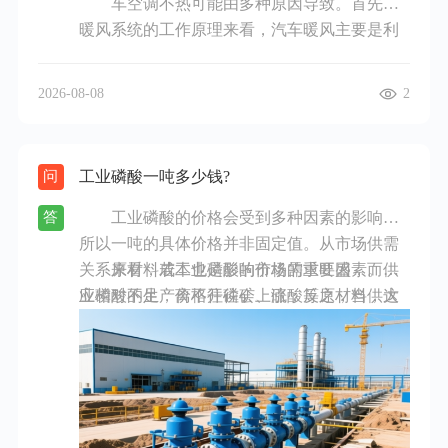
车空调不热可能由多种原因导致。首先从
方，不影响店铺整体布局。不过，其初投资成
暖风系统的工作原理来看，汽车暖风主要是利
本较高，安装也较为复杂。此外，便利店在营
用发动机冷却液的热量，通过暖风水箱传递给
业过程中人员流动频繁，还需考虑空调的新风
车内。若发动机冷却液不足，就会影响热量传
功能，以保证店内空气的清新度。同时，节能
2026-08-08
2
递，从而导致空调不热。你可以检查冷却液液
性也是重要考量因素，选择能效比高的空调，
位，如果液位过低，及时添加到合适位置，不
能降低长期的运营成本。总之，便利店选择空
过要注意等发动机冷却后再操作，以免烫伤。
调要结合自身实际情况，权衡各方面因素，挑
工业磷酸一吨多少钱?
问
节温器故障也是常见原因之一。节温器的作用
选出最适合的空调产品。
是控制冷却液的循环路径，如果它出现故障，
工业磷酸的价格会受到多种因素的影响，
答
冷却液可能无法正常进入暖风水箱，使得空调
所以一吨的具体价格并非固定值。从市场供需
无法吹出热风。这种情况一般需要更换节温器
关系来看，若工业磷酸的市场需求旺盛，而供
原材料成本也是影响价格的重要因素。工
来解决。暖风水箱堵塞也会造成空调不热。使
应相对不足，价格往往会上涨；反之，当供大
业磷酸的生产离不开磷矿、硫酸等原材料，这
用时间久了，暖风水箱内部可能会积累杂质和
于求时，价格则会下降。例如在某些工业生产
些原材料价格的波动会直接传导到工业磷酸的
水垢，阻碍冷却液的流动。可以尝试对暖风水
旺季，对工业磷酸的需求大增，其价格可能会
价格上。如果磷矿价格上涨，生产工业磷酸的
箱进行清洗，如果堵塞严重，可能需要更换暖
随之攀升。
成本增加，那么其售价也会相应提高。
风水箱。另外，空调系统的风道故障也不容忽
视。风道中的翻板如果不能正常打开或关闭，
会影响热风的输送。风道堵塞也会导致热风无