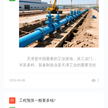
用会更高，可能在几千元到上万元。其次，安
装场地也会影响费用。如果是在已有合适电路
和空间的场地安装，成本相对低；但要是场地
需要进行大规模的基础设施建设，如铺设电
缆、建造专用的充电场地等，费用会大幅增
加。比如在偏远地区或老旧建筑内安装，可能
需要对电网进行扩容等操作，这会使成本显著
上升。再者，安装的难易程度也有影响。若安
装位置距离电源近，施工难度小，费用就低；
天津是中国重要的工业基地，其工业门类
若距离远，需要额外铺设很长的电缆，或者安
丰富多样。装备制造业是天津工业的重要支柱
装环境复杂，如地下停车场等，需要特殊的施
之一，在航空航天、海洋工程装备、高档数控
工工艺和防护措施，费用也会相应提高。此
机床等领域发展突出，能为众多行业提供先进
外，不同地区的人工成本也不同，经济发达地
2026-08-08
2
的装备支持，满足不同生产需求。石油和化工
区人工费用相对较高。总体而言，充电装置的
产业也占据关键地位，天津拥有丰富的石油和
设备安装费用可能从几百元到数万元都有可
天然气资源，依托这些资源发展了石油开采、
能，在进行安装前，最好找专业人员进行现场
工程预算一般要多钱?
问
炼油、化工产品制造等产业，生产出各类化工
评估和报价。