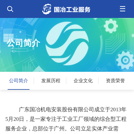
☰
公司简介
发展历程
核心业务
企业文化
资质荣誉
电气工程
钢结构工程
工程案例
管道工程
环保工程
全部
净化工程
弱电工程
公司简介
芯片 • 半导体
人工智能 • 机器人
新闻中心
设备安装
消防工程
航天 • 低空
新能源汽车 • 智能网联
中央空调
基控电箱
新能源 • 储能
工业母机 • 精密装备
自动化工程
其它工程
联系我们
公司动态
行业资讯
机电
安装
新材料 • 特种金属
生物 • 医药
工程技巧
机电知识
量子 • 脑机
其它
安装教程
工业百科
公司简介
发展历程
企业文化
资质荣誉
工业问答
广东国冶机电安装股份有限公司成立于2013年
5月20日，是一家专注于工业工厂领域的综合型工程
服务企业，总部位于广州。公司立足实体产业需