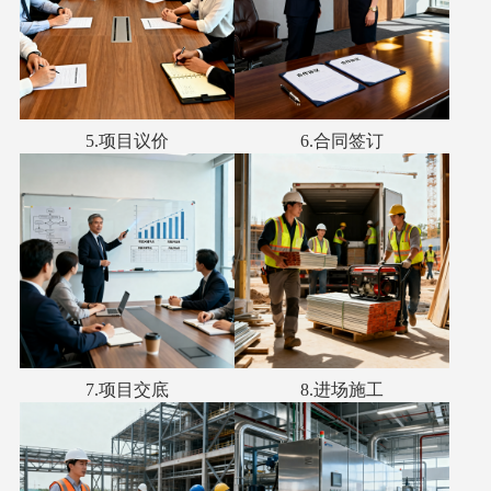
5.项目议价
6.合同签订
7.项目交底
8.进场施工