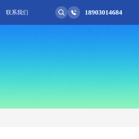
18903014684
联系我们
能网联
净化工程
新能源 • 储能
安装教程
基控电箱
其它