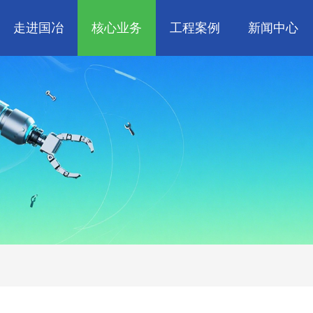
走进国冶
核心业务
工程案例
新闻中心
人
企业文化
管道工程
航天 • 低空
工程技巧
资质荣誉
环保工程
机电知识
新能源汽车 • 智
属
消防工程
生物 • 医药
中央空调
量子 • 脑机