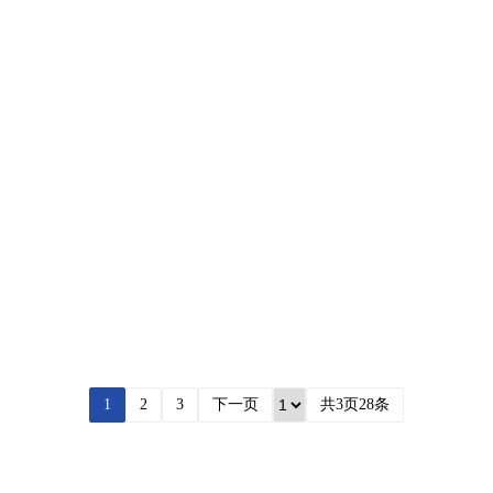
1
2
3
下一页
共3页28条