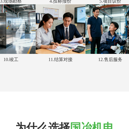
3.现场勘察
4.投标报价
5.项目议价
10.竣工
11.结算对接
12.售后服务
为什么选择
国冶机电