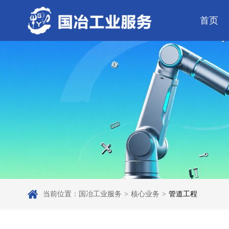
首页
公司简介
电气工程
芯片 • 半导体
公司动态
发展历程
钢结构工程
人工智能 • 机器
行业资讯
弱电工程
工业母机 • 精密装备
工业百科
设备安装
工业问答
新材料 • 特种金
全部
自动化工程
其它工程
机电
安装
当前位置：
国冶工业服务
>
核心业务
>
管道工程