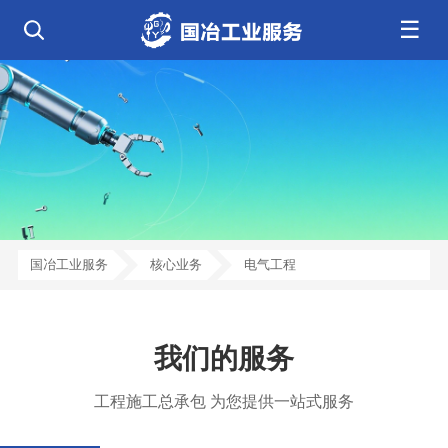
☰
公司简介
发展历程
核心业务
企业文化
资质荣誉
电气工程
钢结构工程
工程案例
管道工程
环保工程
全部
净化工程
弱电工程
芯片 • 半导体
人工智能 • 机器人
新闻中心
设备安装
消防工程
航天 • 低空
新能源汽车 • 智能网联
中央空调
基控电箱
新能源 • 储能
工业母机 • 精密装备
自动化工程
其它工程
联系我们
公司动态
行业资讯
机电
安装
新材料 • 特种金属
生物 • 医药
工程技巧
机电知识
量子 • 脑机
其它
安装教程
工业百科
国冶工业服务
核心业务
电气工程
工业问答
我们的服务
工程施工总承包 为您提供一站式服务