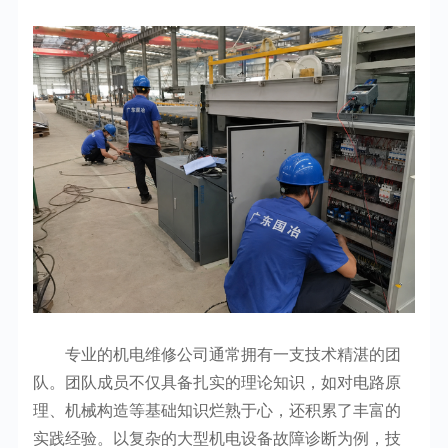
专业的机电维修公司通常拥有一支技术精湛的团
队。团队成员不仅具备扎实的理论知识，如对电路原
理、机械构造等基础知识烂熟于心，还积累了丰富的
实践经验。以复杂的大型机电设备故障诊断为例，技