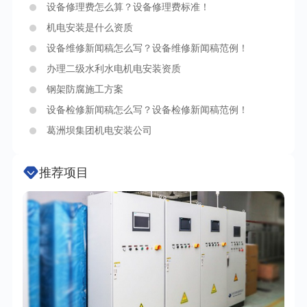
设备修理费怎么算？设备修理费标准！
机电安装是什么资质
设备维修新闻稿怎么写？设备维修新闻稿范例！
办理二级水利水电机电安装资质
钢架防腐施工方案
设备检修新闻稿怎么写？设备检修新闻稿范例！
葛洲坝集团机电安装公司
推荐项目