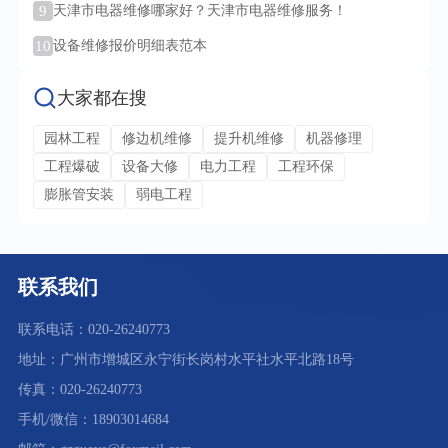
9
天津市电器维修哪家好？天津市电器维修服务！
10
设备维修报价明细表范本
大家都在搜
园林工程
修边机维修
提升机维修
机器修理
工程爆破
设备大修
电力工程
工程环保
膨胀管安装
弱电工程
联系我们
联系电话：020-26240773
地址：广州市增城区永宁街长岗村水平社水平北路18号
传真：020-26240773
手机/微信：18903014684