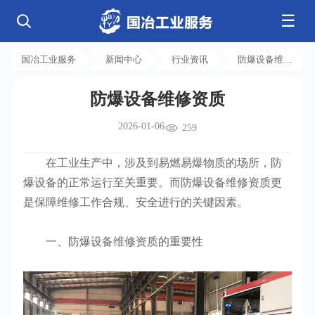
☰
公司简介
发展历程
核心业务
企业文化
资质荣誉
国冶工业服务
新闻中心
行业资讯
防爆设备维修
电气工程
钢结构工程
工程案例
管道工程
环保工程
全部
资质
净化工程
弱电工程
防爆设备维修资质
芯片 • 半导体
人工智能 • 机器人
新闻中心
设备安装
消防工程
航天 • 低空
新能源汽车 • 智能网联
2026-01-06
中央空调
基控电箱
259
新能源 • 储能
工业母机 • 精密装备
自动化工程
其它工程
联系我们
公司动态
行业资讯
机电
安装
新材料 • 特种金属
生物 • 医药
在工业生产中，涉及到易燃易爆物质的场所，防
工程技巧
机电知识
量子 • 脑机
其它
安装教程
工业百科
爆设备的正常运行至关重要。而防爆设备维修资质更
工业问答
是保障维修工作合规、安全进行的关键因素。
一、防爆设备维修资质的重要性