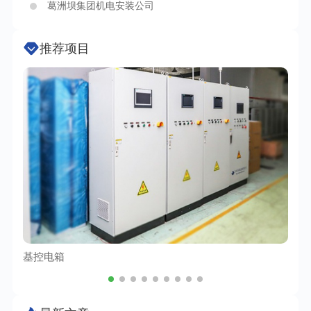
葛洲坝集团机电安装公司
推荐项目
基控电箱
TC