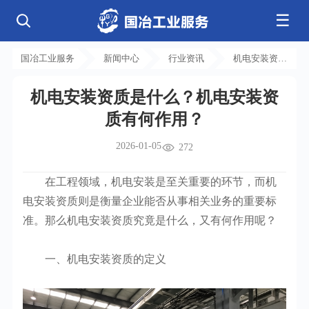
☰
公司简介
发展历程
核心业务
企业文化
资质荣誉
国冶工业服务
新闻中心
行业资讯
机电安装资质
电气工程
钢结构工程
工程案例
管道工程
环保工程
全部
是什么？机电
净化工程
弱电工程
机电安装资质是什么？机电安装资
安装资质有何
芯片 • 半导体
人工智能 • 机器人
新闻中心
设备安装
消防工程
质有何作用？
航天 • 低空
新能源汽车 • 智能网联
作用？
中央空调
基控电箱
新能源 • 储能
工业母机 • 精密装备
自动化工程
其它工程
联系我们
公司动态
行业资讯
2026-01-05
272
机电
安装
新材料 • 特种金属
生物 • 医药
工程技巧
机电知识
量子 • 脑机
其它
安装教程
工业百科
在工程领域，机电安装是至关重要的环节，而机
工业问答
电安装资质则是衡量企业能否从事相关业务的重要标
准。那么机电安装资质究竟是什么，又有何作用呢？
一、机电安装资质的定义