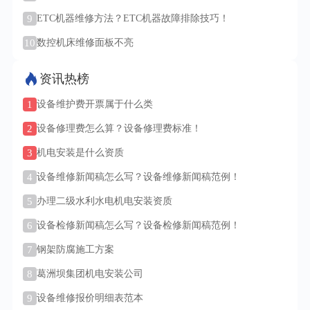
9
ETC机器维修方法？ETC机器故障排除技巧！
10
数控机床维修面板不亮
资讯热榜
1
设备维护费开票属于什么类
2
设备修理费怎么算？设备修理费标准！
3
机电安装是什么资质
4
设备维修新闻稿怎么写？设备维修新闻稿范例！
5
办理二级水利水电机电安装资质
6
设备检修新闻稿怎么写？设备检修新闻稿范例！
7
钢架防腐施工方案
8
葛洲坝集团机电安装公司
9
设备维修报价明细表范本