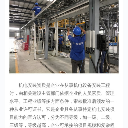
机电安装资质是企业在从事机电设备安装工程
时，由相关建设主管部门依据企业的人员素质、管理
水平、工程业绩等多方面条件，审核批准后颁发的一
种从业许可证书。它是企业具备从事特定机电安装项
目能力的官方认可，分为不同等级，如一级、二级、
三级等，等级越高，企业可承接的项目规模和复杂程