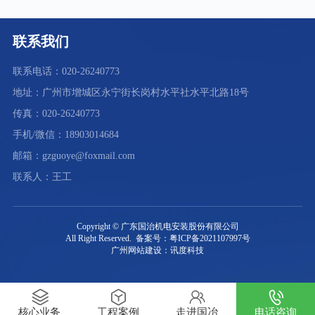
联系我们
联系电话：020-26240773
地址：广州市增城区永宁街长岗村水平社水平北路18号
传真：020-26240773
手机/微信：18903014684
邮箱：gzguoye@foxmail.com
联系人：王工
Copyright © 广东国治机电安装股份有限公司
All Right Reserved. 备案号：粤ICP备2021107997号
广州网站建设：讯度科技
核心业务
工程案例
走进国冶
电话咨询