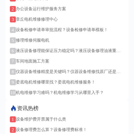
2
办公设备运行维护服务方案
3
章丘电机维修修理中心
4
设备检修申请单审批流程？设备检修申请单模板！
5
修理维修伺服电机
6
液压设备修理能保证压力稳定吗？液压设备修理油液重要
吗？
7
车间地面施工方案
8
仪器设备维修精度是关键吗？仪器设备维修找原厂还是第
三方？
9
娄底电机维修哪里找？娄底电机维修服务！
10
机电维修学习难吗？机电维修学习从哪里入手？
资讯热榜
1
设备维护费开票属于什么类
2
设备修理费怎么算？设备修理费标准！