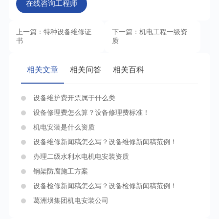
在线咨询工程师
上一篇：特种设备维修证
下一篇：机电工程一级资
书
质
相关文章
相关问答
相关百科
设备维护费开票属于什么类
设备修理费怎么算？设备修理费标准！
机电安装是什么资质
设备维修新闻稿怎么写？设备维修新闻稿范例！
办理二级水利水电机电安装资质
钢架防腐施工方案
设备检修新闻稿怎么写？设备检修新闻稿范例！
葛洲坝集团机电安装公司