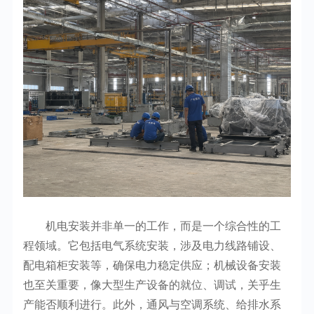
机电安装并非单一的工作，而是一个综合性的工
程领域。它包括电气系统安装，涉及电力线路铺设、
配电箱柜安装等，确保电力稳定供应；机械设备安装
也至关重要，像大型生产设备的就位、调试，关乎生
产能否顺利进行。此外，通风与空调系统、给排水系