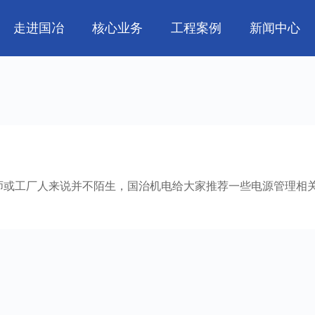
走进国冶
核心业务
工程案例
新闻中心
人
企业文化
管道工程
航天 • 低空
工程技巧
资质荣誉
环保工程
机电知识
新能源汽车 • 智
属
消防工程
生物 • 医药
中央空调
量子 • 脑机
师或工厂人来说并不陌生，国治机电给大家推荐一些电源管理相