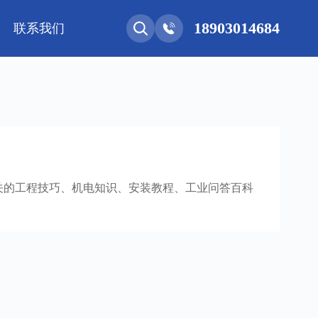
18903014684
联系我们
能网联
净化工程
新能源 • 储能
安装教程
基控电箱
其它
关的工程技巧、机电知识、安装教程、工业问答百科