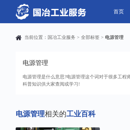
首页
公司简介
电气工程
芯片 • 半导体
公司动态
发展历程
钢结构工程
人工智能 • 机器
行业资讯
当前位置：
国冶工业服务
全部标签
电源管理
>
>
弱电工程
工业母机 • 精密装备
工业百科
设备安装
工业问答
新材料 • 特种金
全部
自动化工程
其它工程
电源管理
电源管理是什么意思?电源管理这个词对于很多工程
科普知识供大家查阅或学习!
机电
安装
电源管理
相关的
工业百科