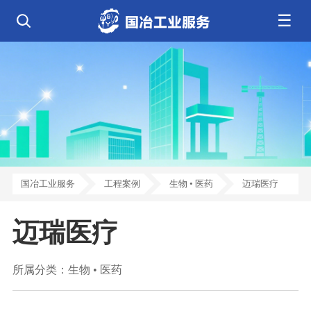
☰
公司简介
发展历程
核心业务
企业文化
资质荣誉
电气工程
钢结构工程
工程案例
管道工程
环保工程
全部
净化工程
弱电工程
芯片 • 半导体
人工智能 • 机器人
新闻中心
设备安装
消防工程
航天 • 低空
新能源汽车 • 智能网联
中央空调
基控电箱
新能源 • 储能
工业母机 • 精密装备
自动化工程
其它工程
联系我们
公司动态
行业资讯
机电
安装
新材料 • 特种金属
生物 • 医药
工程技巧
机电知识
量子 • 脑机
其它
安装教程
工业百科
国冶工业服务
工程案例
生物 • 医药
迈瑞医疗
工业问答
迈瑞医疗
所属分类：
生物 • 医药