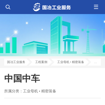
☰
公司简介
发展历程
核心业务
企业文化
资质荣誉
电气工程
钢结构工程
工程案例
管道工程
环保工程
全部
净化工程
弱电工程
芯片 • 半导体
人工智能 • 机器人
新闻中心
设备安装
消防工程
航天 • 低空
新能源汽车 • 智能网联
中央空调
基控电箱
新能源 • 储能
工业母机 • 精密装备
自动化工程
其它工程
联系我们
公司动态
行业资讯
机电
安装
新材料 • 特种金属
生物 • 医药
工程技巧
机电知识
量子 • 脑机
其它
安装教程
工业百科
国冶工业服务
工程案例
工业母机 • 精密装备
中
工业问答
国
中国中车
中
车
所属分类：
工业母机 • 精密装备