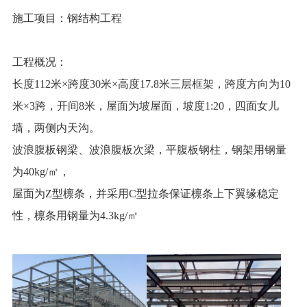
施工项目：钢结构工程
工程概况：
长度112米×跨度30米×高度17.8米三层框架，跨度方向为10
米×3跨，开间8米，屋面为坡屋面，坡度1:20，四面女儿
墙，两侧内天沟。
波浪腹板钢梁、波浪腹板次梁，平腹板钢柱，钢架用钢量
为40kg/㎡，
屋面为Z型檩条，并采用C型拉条保证檩条上下翼缘稳定
性，檩条用钢量为4.3kg/㎡