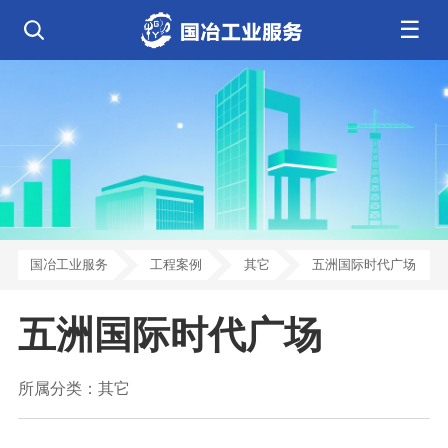
☰
公司简介
发展历程
核心业务
企业文化
资质荣誉
电气工程
钢结构工程
工程案例
管道工程
环保工程
全部
净化工程
弱电工程
芯片 • 半导体
人工智能 • 机器人
新闻中心
设备安装
消防工程
航天 • 低空
新能源汽车 • 智能网联
中央空调
基控电箱
新能源 • 储能
工业母机 • 精密装备
自动化工程
其它工程
联系我们
公司动态
行业资讯
机电
安装
新材料 • 特种金属
生物 • 医药
工程技巧
机电知识
量子 • 脑机
其它
安装教程
工业百科
国冶工业服务
工程案例
其它
五洲国际时代广场
工业问答
五洲国际时代广场
所属分类：
其它