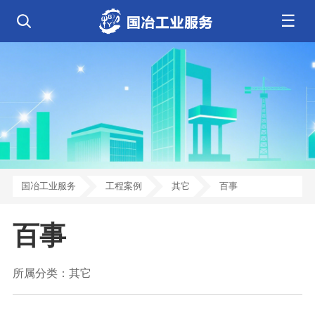
☰
公司简介
发展历程
核心业务
企业文化
资质荣誉
电气工程
钢结构工程
工程案例
管道工程
环保工程
全部
净化工程
弱电工程
芯片 • 半导体
人工智能 • 机器人
新闻中心
设备安装
消防工程
航天 • 低空
新能源汽车 • 智能网联
中央空调
基控电箱
新能源 • 储能
工业母机 • 精密装备
自动化工程
其它工程
联系我们
公司动态
行业资讯
机电
安装
新材料 • 特种金属
生物 • 医药
工程技巧
机电知识
量子 • 脑机
其它
安装教程
工业百科
国冶工业服务
工程案例
其它
百事
工业问答
百事
所属分类：
其它