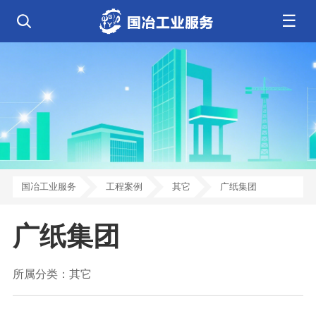
☰
公司简介
发展历程
核心业务
企业文化
资质荣誉
电气工程
钢结构工程
工程案例
管道工程
环保工程
全部
净化工程
弱电工程
芯片 • 半导体
人工智能 • 机器人
新闻中心
设备安装
消防工程
航天 • 低空
新能源汽车 • 智能网联
中央空调
基控电箱
新能源 • 储能
工业母机 • 精密装备
自动化工程
其它工程
联系我们
公司动态
行业资讯
机电
安装
新材料 • 特种金属
生物 • 医药
工程技巧
机电知识
量子 • 脑机
其它
安装教程
工业百科
国冶工业服务
工程案例
其它
广纸集团
工业问答
广纸集团
所属分类：
其它