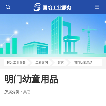
☰
公司简介
发展历程
核心业务
企业文化
资质荣誉
电气工程
钢结构工程
工程案例
管道工程
环保工程
全部
净化工程
弱电工程
芯片 • 半导体
人工智能 • 机器人
新闻中心
设备安装
消防工程
航天 • 低空
新能源汽车 • 智能网联
中央空调
基控电箱
新能源 • 储能
工业母机 • 精密装备
自动化工程
其它工程
联系我们
公司动态
行业资讯
机电
安装
新材料 • 特种金属
生物 • 医药
工程技巧
机电知识
量子 • 脑机
其它
安装教程
工业百科
国冶工业服务
工程案例
其它
明门幼童用品
工业问答
明门幼童用品
所属分类：
其它