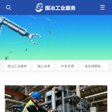
☰
公司简介
发展历程
核心业务
企业文化
资质荣誉
电气工程
钢结构工程
工程案例
管道工程
环保工程
全部
净化工程
弱电工程
芯片 • 半导体
人工智能 • 机器人
新闻中心
设备安装
消防工程
航天 • 低空
新能源汽车 • 智能网联
中央空调
基控电箱
新能源 • 储能
工业母机 • 精密装备
自动化工程
其它工程
联系我们
公司动态
行业资讯
机电
安装
新材料 • 特种金属
生物 • 医药
工程技巧
机电知识
量子 • 脑机
其它
安装教程
工业百科
国冶工业服务
核心业务
中央空调
溴化锂吸收式
工业问答
中央空调系统
安装