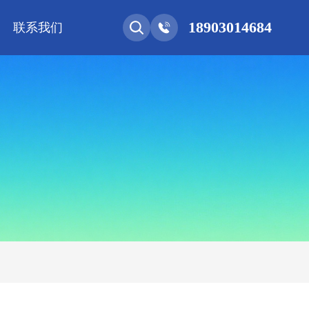
18903014684
联系我们
能网联
净化工程
新能源 • 储能
安装教程
基控电箱
其它