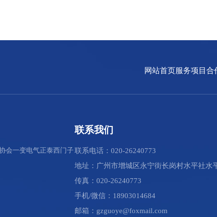
网站首页
服务项目
合
联系我们
协会
一变电气
正泰
西门子
联系电话：020-26240773
地址：广州市增城区永宁街长岗村水平社水平
传真：020-26240773
手机/微信：18903014684
邮箱：gzguoye@foxmail.com