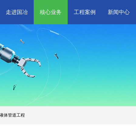
走进国冶
核心业务
工程案例
新闻中心
人
企业文化
管道工程
航天 • 低空
工程技巧
资质荣誉
环保工程
机电知识
新能源汽车 • 智
属
消防工程
生物 • 医药
中央空调
量子 • 脑机
液体管道工程