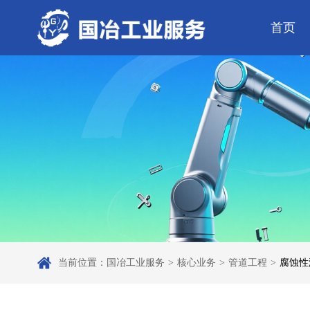
首页
公司简介
电气工程
芯片 • 半导体
公司动态
发展历程
钢结构工程
人工智能 • 机器
行业资讯
弱电工程
工业母机 • 精密装备
工业百科
设备安装
工业问答
新材料 • 特种金
全部
自动化工程
其它工程
机电
安装
当前位置：
国冶工业服务
>
核心业务
>
管道工程
>
腐蚀性