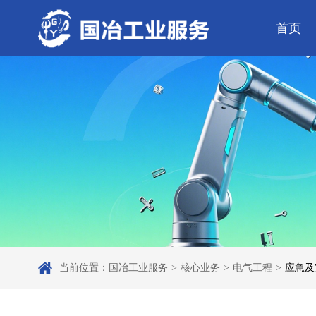
首页
公司简介
电气工程
芯片 • 半导体
公司动态
发展历程
钢结构工程
人工智能 • 机器
行业资讯
弱电工程
工业母机 • 精密装备
工业百科
设备安装
工业问答
新材料 • 特种金
全部
自动化工程
其它工程
机电
安装
当前位置：
国冶工业服务
>
核心业务
>
电气工程
>
应急及