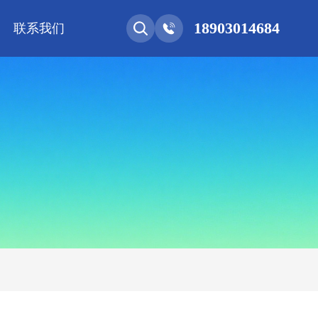
18903014684
联系我们
能网联
净化工程
新能源 • 储能
安装教程
基控电箱
其它