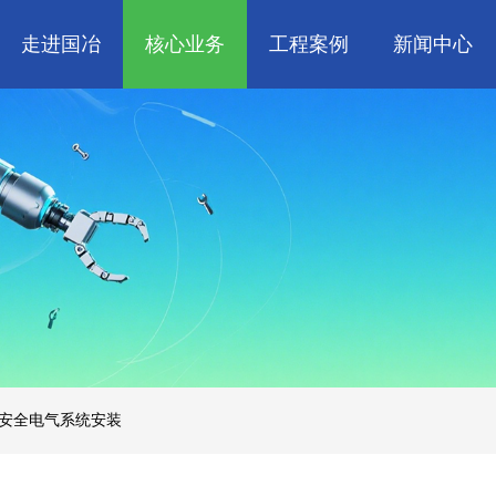
走进国冶
核心业务
工程案例
新闻中心
人
企业文化
管道工程
航天 • 低空
工程技巧
资质荣誉
环保工程
机电知识
新能源汽车 • 智
属
消防工程
生物 • 医药
中央空调
量子 • 脑机
安全电气系统安装