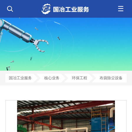
☰
公司简介
发展历程
核心业务
企业文化
资质荣誉
电气工程
钢结构工程
工程案例
管道工程
环保工程
全部
净化工程
弱电工程
芯片 • 半导体
人工智能 • 机器人
新闻中心
设备安装
消防工程
航天 • 低空
新能源汽车 • 智能网联
中央空调
基控电箱
新能源 • 储能
工业母机 • 精密装备
自动化工程
其它工程
联系我们
公司动态
行业资讯
机电
安装
新材料 • 特种金属
生物 • 医药
工程技巧
机电知识
量子 • 脑机
其它
安装教程
工业百科
国冶工业服务
核心业务
环保工程
布袋除尘设备
工业问答