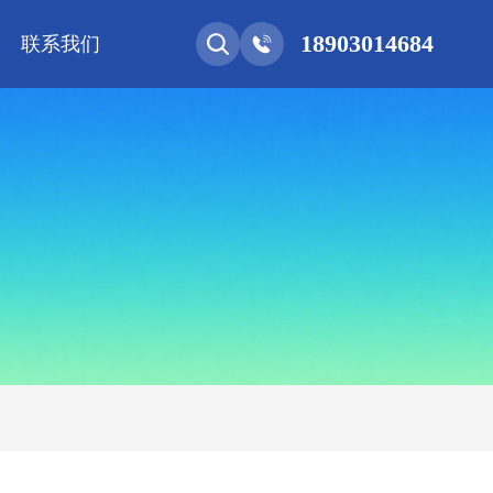
18903014684
联系我们
能网联
净化工程
新能源 • 储能
安装教程
基控电箱
其它