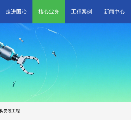
走进国冶
核心业务
工程案例
新闻中心
人
企业文化
管道工程
航天 • 低空
工程技巧
资质荣誉
环保工程
机电知识
新能源汽车 • 智
属
消防工程
生物 • 医药
中央空调
量子 • 脑机
构安装工程