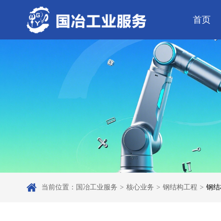
首页
公司简介
电气工程
芯片 • 半导体
公司动态
发展历程
钢结构工程
人工智能 • 机器
行业资讯
弱电工程
工业母机 • 精密装备
工业百科
设备安装
工业问答
新材料 • 特种金
全部
自动化工程
其它工程
机电
安装
当前位置：
国冶工业服务
>
核心业务
>
钢结构工程
>
钢结