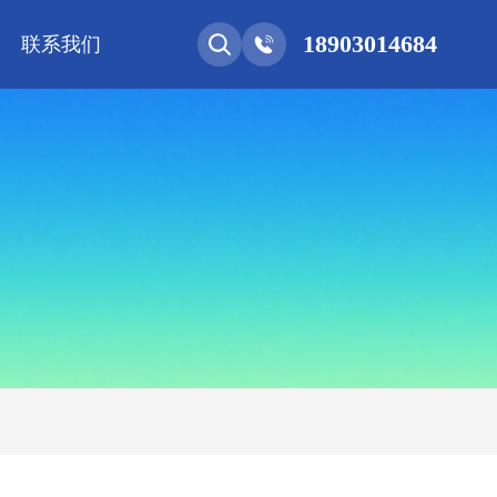
18903014684
联系我们
能网联
净化工程
新能源 • 储能
安装教程
基控电箱
其它