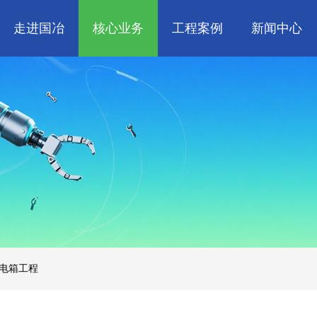
走进国冶
核心业务
工程案例
新闻中心
人
企业文化
管道工程
航天 • 低空
工程技巧
资质荣誉
环保工程
机电知识
新能源汽车 • 智
属
消防工程
生物 • 医药
中央空调
量子 • 脑机
电箱工程