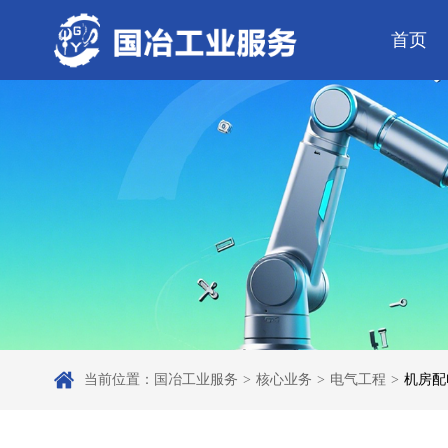
首页
公司简介
电气工程
芯片 • 半导体
公司动态
发展历程
钢结构工程
人工智能 • 机器
行业资讯
弱电工程
工业母机 • 精密装备
工业百科
设备安装
工业问答
新材料 • 特种金
全部
自动化工程
其它工程
机电
安装
当前位置：
国冶工业服务
>
核心业务
>
电气工程
>
机房配