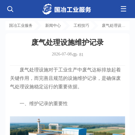
☰
公司简介
发展历程
核心业务
企业文化
资质荣誉
国冶工业服务
新闻中心
工程技巧
废气处理设施
电气工程
钢结构工程
工程案例
管道工程
环保工程
全部
维护记录
净化工程
弱电工程
废气处理设施维护记录
芯片 • 半导体
人工智能 • 机器人
新闻中心
设备安装
消防工程
航天 • 低空
新能源汽车 • 智能网联
2026-07-08
中央空调
基控电箱
81
新能源 • 储能
工业母机 • 精密装备
自动化工程
其它工程
联系我们
公司动态
行业资讯
机电
安装
新材料 • 特种金属
生物 • 医药
废气处理设施对于工业生产中废气达标排放起着
工程技巧
机电知识
量子 • 脑机
其它
安装教程
工业百科
关键作用，而完善且规范的设施维护记录，是确保废
工业问答
气处理设施稳定运行的重要依据。
一、维护记录的重要性