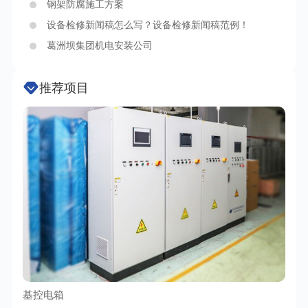
钢架防腐施工方案
设备检修新闻稿怎么写？设备检修新闻稿范例！
葛洲坝集团机电安装公司
推荐项目
基控电箱
TC