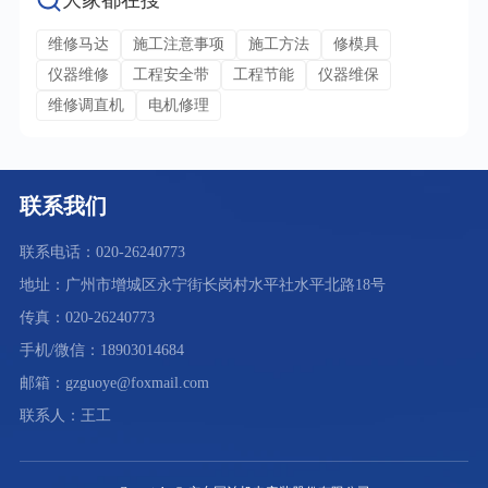
大家都在搜
维修马达
施工注意事项
施工方法
修模具
仪器维修
工程安全带
工程节能
仪器维保
维修调直机
电机修理
联系我们
联系电话：020-26240773
地址：广州市增城区永宁街长岗村水平社水平北路18号
传真：020-26240773
手机/微信：18903014684
邮箱：gzguoye@foxmail.com
联系人：王工