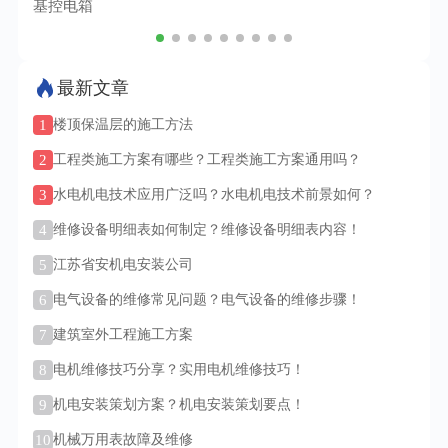
基控电箱
TC
最新文章
1
楼顶保温层的施工方法
2
工程类施工方案有哪些？工程类施工方案通用吗？
3
水电机电技术应用广泛吗？水电机电技术前景如何？
4
维修设备明细表如何制定？维修设备明细表内容！
5
江苏省安机电安装公司
6
电气设备的维修常见问题？电气设备的维修步骤！
7
建筑室外工程施工方案
8
电机维修技巧分享？实用电机维修技巧！
9
机电安装策划方案？机电安装策划要点！
10
机械万用表故障及维修