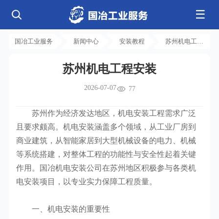
☰
公司简介
发展历程
核心业务
企业文化
资质荣誉
国冶工业服务
新闻中心
安装教程
苏州机电工程
电气工程
钢结构工程
工程案例
管道工程
环保工程
全部
安装
净化工程
弱电工程
苏州机电工程安装
芯片 • 半导体
人工智能 • 机器人
新闻中心
设备安装
消防工程
航天 • 低空
新能源汽车 • 智能网联
2026-07-07
中央空调
基控电箱
77
新能源 • 储能
工业母机 • 精密装备
自动化工程
其它工程
联系我们
公司动态
行业资讯
机电
安装
新材料 • 特种金属
生物 • 医药
苏州作为经济发达地区，机电安装工程需求广泛
工程技巧
机电知识
量子 • 脑机
其它
安装教程
工业百科
且要求颇高。机电安装涵盖多个领域，从工业厂房到
工业问答
商业建筑，从智能家居到大型机械设备的电力、机械
等系统搭建，对整体工程的功能性与安全性起着关键
作用。国冶机电安装公司在苏州地区积极参与各类机
电安装项目，以专业实力保障工程质量。
一、机电安装的重要性