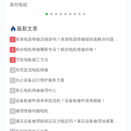
基控电箱
TC
最新文章
1
泉港电器维修店铺多吗？泉港电器维修能快速解决问题
吗？
2
桐乡电机维修哪家专业？桐乡电机维修价格！
3
浮筑地板施工方法
4
东莞直流电机维修
5
办公设备运行维护服务方案
6
章丘电机维修修理中心
7
设备检修申请单审批流程？设备检修申请单模板！
8
修理维修伺服电机
9
液压设备修理能保证压力稳定吗？液压设备修理油液重要
吗？