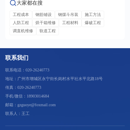
大家都在搜
工程成本
钢筋铺设
钢煤斗吊装
施工方法
人防工程
烘干箱维修
工程材料
爆破工程
调直机维修
轨道工程
联系我们
联系电话：020-26240773
地址：广州市增城区永宁街长岗村水平社水平北路18号
传真：020-26240773
手机/微信：18903014684
邮箱：gzguoye@foxmail.com
联系人：王工