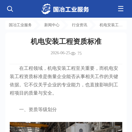
☰
公司简介
发展历程
核心业务
企业文化
资质荣誉
国冶工业服务
新闻中心
行业资讯
机电安装工程
电气工程
钢结构工程
工程案例
管道工程
环保工程
全部
资质标准
净化工程
弱电工程
机电安装工程资质标准
芯片 • 半导体
人工智能 • 机器人
新闻中心
设备安装
消防工程
航天 • 低空
新能源汽车 • 智能网联
2026-06-25
中央空调
基控电箱
75
新能源 • 储能
工业母机 • 精密装备
自动化工程
其它工程
联系我们
公司动态
行业资讯
机电
安装
新材料 • 特种金属
生物 • 医药
在工程领域，机电安装工程至关重要，而机电安
工程技巧
机电知识
量子 • 脑机
其它
安装教程
工业百科
装工程资质标准是衡量企业能否从事相关工作的关键
工业问答
依据。它不仅关乎企业的专业能力，也直接影响到工
程项目的质量与安全。
一、资质等级划分