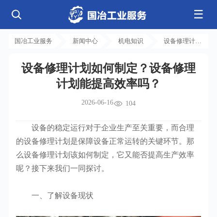
☰
公司简介
发展历程
核心业务
企业文化
资质荣誉
国冶工业服务
新闻中心
机电知识
设备修理计划
电气工程
钢结构工程
工程案例
管道工程
环保工程
全部
如何制定？设
净化工程
弱电工程
设备修理计划如何制定？设备修理
备修理计划能
芯片 • 半导体
人工智能 • 机器人
新闻中心
设备安装
消防工程
计划能提高效率吗？
航天 • 低空
新能源汽车 • 智能网联
提高效率吗？
中央空调
基控电箱
新能源 • 储能
工业母机 • 精密装备
自动化工程
其它工程
联系我们
公司动态
行业资讯
2026-06-16
104
机电
安装
新材料 • 特种金属
生物 • 医药
工程技巧
机电知识
量子 • 脑机
其它
安装教程
工业百科
设备的稳定运行对于企业生产至关重要，而合理
工业问答
的设备修理计划是保障设备正常运转的关键环节。那
么设备修理计划该如何制定，它又能否提高生产效率
呢？接下来我们一同探讨。
一、了解设备现状