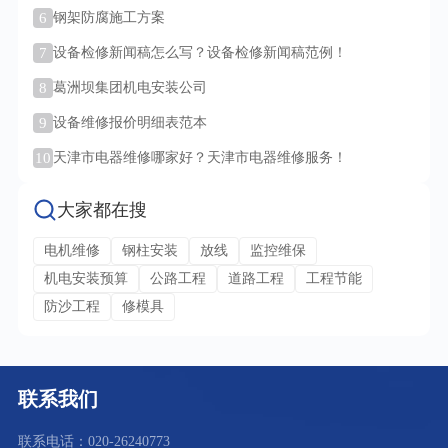
6
钢架防腐施工方案
7
设备检修新闻稿怎么写？设备检修新闻稿范例！
8
葛洲坝集团机电安装公司
9
设备维修报价明细表范本
10
天津市电器维修哪家好？天津市电器维修服务！
大家都在搜
电机维修
钢柱安装
放线
监控维保
机电安装预算
公路工程
道路工程
工程节能
防沙工程
修模具
联系我们
联系电话：020-26240773