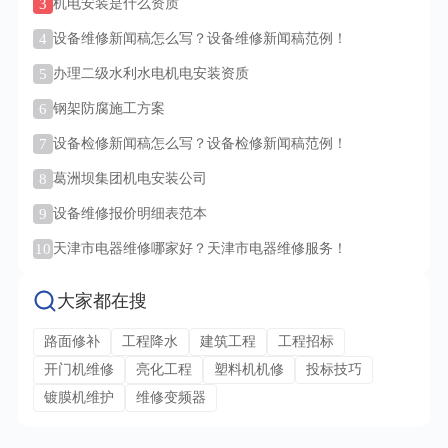
3
机电安装是什么资质
4
设备维修新闻稿怎么写？设备维修新闻稿范例！
5
办理二级水利水电机电安装资质
6
钢架防腐施工方案
7
设备检修新闻稿怎么写？设备检修新闻稿范例！
8
葛洲坝集团机电安装公司
9
设备维修报价明细表范本
10
天津市电器维修哪家好？天津市电器维修服务！
大家都在搜
路面修补
工程降水
建筑工程
工程招标
开门机维修
亮化工程
塑料机机修
投标技巧
镀膜机维护
维修变频器