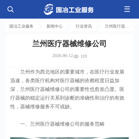
☰
公司简介
发展历程
核心业务
企业文化
资质荣誉
国冶工业服务
新闻中心
行业资讯
兰州医疗器械
电气工程
钢结构工程
工程案例
管道工程
环保工程
全部
维修公司
净化工程
弱电工程
兰州医疗器械维修公司
芯片 • 半导体
人工智能 • 机器人
新闻中心
设备安装
消防工程
航天 • 低空
新能源汽车 • 智能网联
2026-06-12
中央空调
基控电箱
119
新能源 • 储能
工业母机 • 精密装备
自动化工程
其它工程
联系我们
公司动态
行业资讯
机电
安装
新材料 • 特种金属
生物 • 医药
兰州作为西北地区的重要城市，在医疗行业发展
工程技巧
机电知识
量子 • 脑机
其它
安装教程
工业百科
迅速，各类医疗机构对医疗器械的依赖程度日益加
工业问答
深，兰州医疗器械维修公司的重要性也愈发凸显。医
疗器械的稳定运行关系到诊断的准确性和治疗的有效
性，器械维修服务不可或缺。
一、兰州医疗器械维修公司的服务范畴