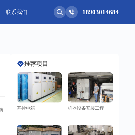
18903014684
联系我们
能网联
净化工程
新能源 • 储能
安装教程
基控电箱
其它
推荐项目
基控电箱
机器设备安装工程
洁净车
响