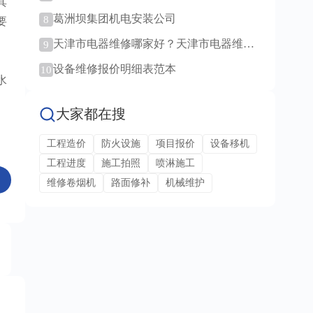
其
范例！
葛洲坝集团机电安装公司
8
要
天津市电器维修哪家好？天津市电器维修
9
服务！
设备维修报价明细表范本
10
水
大家都在搜
工程造价
防火设施
项目报价
设备移机
工程进度
施工拍照
喷淋施工
维修卷烟机
路面修补
机械维护