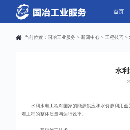
首页
公司简介
电气工程
芯片 • 半导体
公司动态
发展历程
钢结构工程
人工智能 • 机器
行业资讯
当前位置：
国冶工业服务
新闻中心
工程技巧
>
>
>
弱电工程
工业母机 • 精密装备
工业百科
设备安装
工业问答
新材料 • 特种金
全部
自动化工程
其它工程
水利
2
机电
安装
水利水电工程对国家的能源供应和水资源利用至关
着工程的整体质量与运行效率。