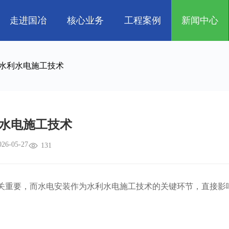
走进国冶
核心业务
工程案例
新闻中心
人
企业文化
管道工程
航天 • 低空
工程技巧
资质荣誉
环保工程
机电知识
新能源汽车 • 智
水利水电施工技术
属
消防工程
生物 • 医药
中央空调
量子 • 脑机
水电施工技术
026-05-27
131
重要，而水电安装作为水利水电施工技术的关键环节，直接影