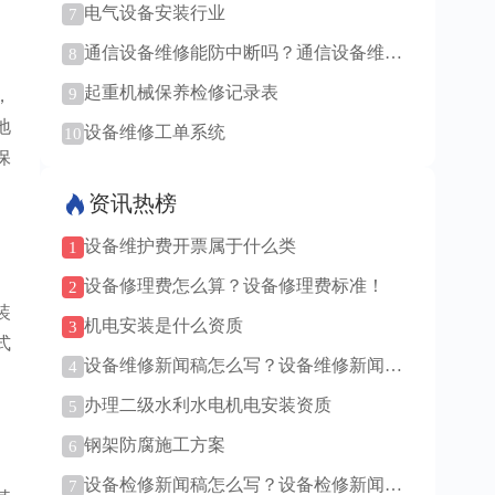
电气设备安装行业
7
通信设备维修能防中断吗？通信设备维修
8
技术更新快吗？
起重机械保养检修记录表
9
，
地
设备维修工单系统
10
保
资讯热榜
设备维护费开票属于什么类
1
设备修理费怎么算？设备修理费标准！
2
装
机电安装是什么资质
3
式
设备维修新闻稿怎么写？设备维修新闻稿
4
范例！
办理二级水利水电机电安装资质
5
钢架防腐施工方案
6
设备检修新闻稿怎么写？设备检修新闻稿
7