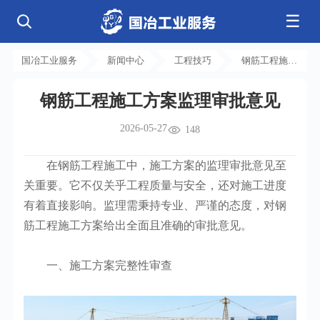
☰
公司简介
发展历程
核心业务
企业文化
资质荣誉
国冶工业服务
新闻中心
工程技巧
钢筋工程施工
电气工程
钢结构工程
工程案例
管道工程
环保工程
全部
方案监理审批
净化工程
弱电工程
钢筋工程施工方案监理审批意见
意见
芯片 • 半导体
人工智能 • 机器人
新闻中心
设备安装
消防工程
航天 • 低空
新能源汽车 • 智能网联
2026-05-27
中央空调
基控电箱
148
新能源 • 储能
工业母机 • 精密装备
自动化工程
其它工程
联系我们
公司动态
行业资讯
机电
安装
新材料 • 特种金属
生物 • 医药
在钢筋工程施工中，施工方案的监理审批意见至
工程技巧
机电知识
量子 • 脑机
其它
安装教程
工业百科
关重要。它不仅关乎工程质量与安全，还对施工进度
工业问答
有着直接影响。监理需秉持专业、严谨的态度，对钢
筋工程施工方案给出全面且准确的审批意见。
一、施工方案完整性审查