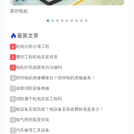
基控电箱
TC
最新文章
1
机电分部分项工程
2
哪些工程机电安装资质
3
电机护耳故障有办法修吗
4
郑州电机维修哪家好？郑州电机维修服务！
5
成都消防设备维修
6
消防属于机电安装工程吗
7
电设备安装找谁？电设备安装收费标准是多少！
8
电气照明装置安装
9
汽车修理工具设备