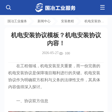
☰
公司简介
发展历程
核心业务
企业文化
资质荣誉
国冶工业服务
新闻中心
安装教程
机电安装协议
电气工程
钢结构工程
工程案例
管道工程
环保工程
全部
模板？机电安
净化工程
弱电工程
机电安装协议模板？机电安装协议
装协议内容！
芯片 • 半导体
人工智能 • 机器人
新闻中心
设备安装
消防工程
内容！
航天 • 低空
新能源汽车 • 智能网联
中央空调
基控电箱
新能源 • 储能
工业母机 • 精密装备
自动化工程
其它工程
联系我们
公司动态
行业资讯
2026-05-27
100
机电
安装
新材料 • 特种金属
生物 • 医药
工程技巧
机电知识
量子 • 脑机
其它
安装教程
工业百科
在工程领域，机电安装至关重要，而一份完善的
工业问答
机电安装协议是保障项目顺利进行的关键。机电安装
协议作为明确双方权利与义务的法律性文件，其具体
内容值得深入探讨。
一、协议双方信息