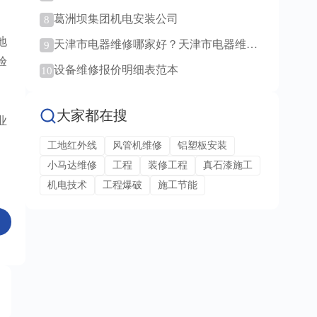
范例！
葛洲坝集团机电安装公司
8
地
天津市电器维修哪家好？天津市电器维修
9
服务！
验
设备维修报价明细表范本
10
大家都在搜
业
工地红外线
风管机维修
铝塑板安装
小马达维修
工程
装修工程
真石漆施工
机电技术
工程爆破
施工节能