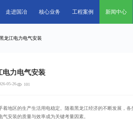
走进国冶
核心业务
工程案例
新闻中心
人
企业文化
管道工程
航天 • 低空
工程技巧
资质荣誉
环保工程
机电知识
新能源汽车 • 智
黑龙江电力电气安装
属
消防工程
生物 • 医药
中央空调
量子 • 脑机
江电力电气安装
026-05-26
101
着地区的生产生活用电稳定。随着黑龙江经济的不断发展，各
电气安装的质量与效率成为关键考量因素。