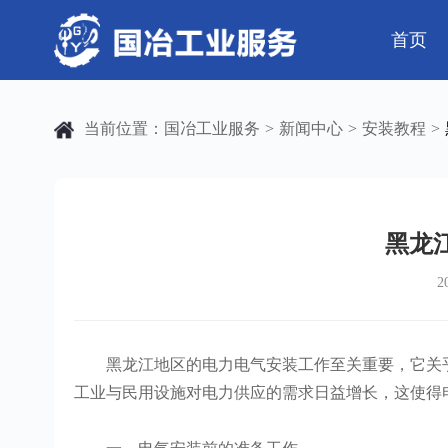
首页
公司简介
电气工程
芯片 • 半导体
公司动态
发展历程
钢结构工程
人工智能 • 机器
行业资讯
当前位置：
国冶工业服务
新闻中心
安装教程
>
>
>
弱电工程
工业母机 • 精密装备
工业百科
设备安装
工业问答
新材料 • 特种金
全部
自动化工程
其它工程
黑龙
2
机电
安装
黑龙江地区的电力电气安装工作至关重要，它关乎
工业与民用设施对电力供应的需求日益增长，这使得