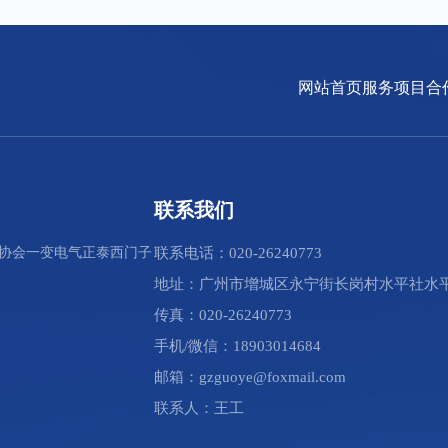
网站首页
服务项目
合
联系我们
协会
一变电气
正泰
西门子
联系电话：020-26240773
地址：广州市增城区永宁街长岗村水平社水平
传真：020-26240773
手机/微信：18903014684
邮箱：gzguoye@foxmail.com
联系人：王工