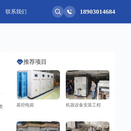
18903014684
联系我们
能网联
净化工程
新能源 • 储能
安装教程
基控电箱
其它
推荐项目
基控电箱
机器设备安装工程
洁净车
类