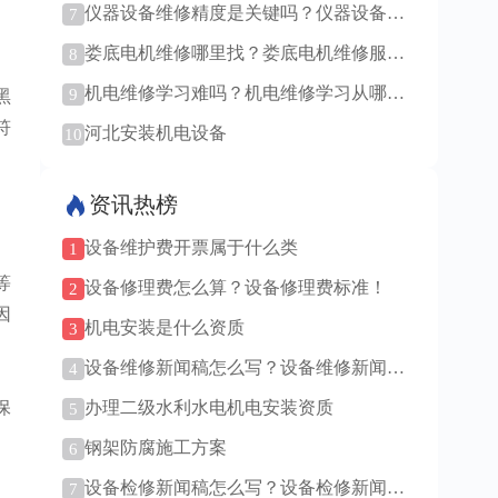
仪器设备维修精度是关键吗？仪器设备维
7
修找原厂还是第三方？
娄底电机维修哪里找？娄底电机维修服
8
务！
机电维修学习难吗？机电维修学习从哪里
9
黑
入手？
符
河北安装机电设备
10
资讯热榜
设备维护费开票属于什么类
1
等
设备修理费怎么算？设备修理费标准！
2
因
机电安装是什么资质
3
设备维修新闻稿怎么写？设备维修新闻稿
4
范例！
保
办理二级水利水电机电安装资质
5
钢架防腐施工方案
6
设备检修新闻稿怎么写？设备检修新闻稿
7