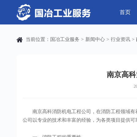
首页
公司简介
电气工程
芯片 • 半导体
公司动态
发展历程
钢结构工程
人工智能 • 机器
行业资讯
当前位置：
国冶工业服务
新闻中心
行业资讯
>
>
>
弱电工程
工业母机 • 精密装备
工业百科
设备安装
工业问答
新材料 • 特种金
全部
自动化工程
其它工程
南京高科
2
机电
安装
南京高科消防机电工程公司，在消防工程领域有着
公司以专业的技术和丰富的经验，为各类项目提供可