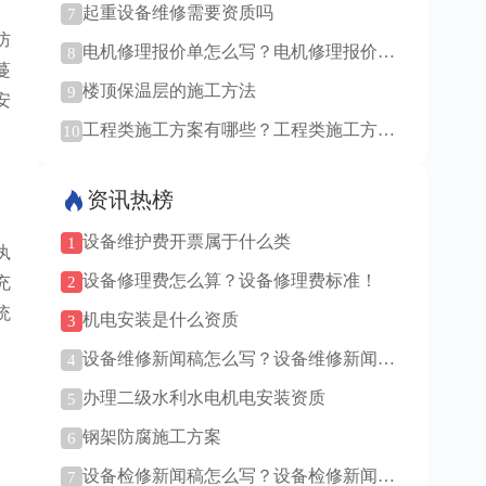
起重设备维修需要资质吗
7
防
电机修理报价单怎么写？电机修理报价单
8
蔓
模板！
楼顶保温层的施工方法
9
安
工程类施工方案有哪些？工程类施工方案
10
通用吗？
资讯热榜
设备维护费开票属于什么类
1
执
设备修理费怎么算？设备修理费标准！
2
充
统
机电安装是什么资质
3
设备维修新闻稿怎么写？设备维修新闻稿
4
范例！
办理二级水利水电机电安装资质
5
钢架防腐施工方案
6
、
设备检修新闻稿怎么写？设备检修新闻稿
7