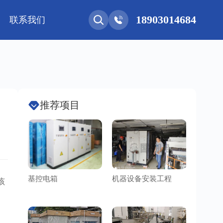
18903014684
联系我们
能网联
净化工程
新能源 • 储能
安装教程
基控电箱
其它
推荐项目
基控电箱
机器设备安装工程
洁净车
该