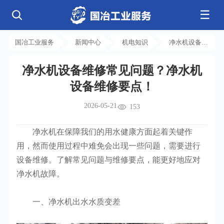
☰
公司简介
发展历程
核心业务
企业文化
资质荣誉
国冶工业服务
新闻中心
机电知识
净水机设备维
电气工程
钢结构工程
工程案例
管道工程
环保工程
全部
修常见问题？
净化工程
弱电工程
净水机设备维修常见问题？净水机
净水机设备维
芯片 • 半导体
人工智能 • 机器人
新闻中心
设备安装
消防工程
设备维修要点！
航天 • 低空
新能源汽车 • 智能网联
修要点！
中央空调
基控电箱
新能源 • 储能
工业母机 • 精密装备
自动化工程
其它工程
联系我们
公司动态
行业资讯
2026-05-21
153
机电
安装
新材料 • 特种金属
生物 • 医药
工程技巧
机电知识
量子 • 脑机
其它
安装教程
工业百科
净水机在保障我们的用水健康方面起着关键作
工业问答
用，然而使用过程中难免会出现一些问题，需要进行
设备维修。了解常见问题与维修要点，能更好地应对
净水机故障。
一、净水机出水水质变差