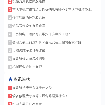
2
机械万用表故障及维修
3
重庆电机维修市场口碑好的店有哪些？重庆电机维修上门
服务吗？
4
催工程款的技巧和话语
5
维修医疗设备有前途吗
6
二级机电工程师可以承担什么样的工程?
7
变电安装工前景如何？变电安装工招聘要求详解！
8
反渗透纯净水设备维修
9
设备维修人员考核细则
10
机械设备维护与修理
资讯热榜
1
设备维护费开票属于什么类
2
设备修理费怎么算？设备修理费标准！
3
机电安装是什么资质