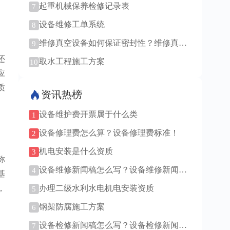
起重机械保养检修记录表
7
设备维修工单系统
8
维修真空设备如何保证密封性？维修真空
9
设备难度大吗？
还
取水工程施工方案
10
应
质
资讯热榜
设备维护费开票属于什么类
1
设备修理费怎么算？设备修理费标准！
2
机电安装是什么资质
3
称
设备维修新闻稿怎么写？设备维修新闻稿
4
基
范例！
，
办理二级水利水电机电安装资质
5
钢架防腐施工方案
6
设备检修新闻稿怎么写？设备检修新闻稿
7