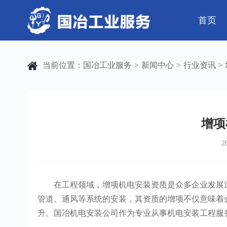
首页
公司简介
电气工程
芯片 • 半导体
公司动态
发展历程
钢结构工程
人工智能 • 机器
行业资讯
当前位置：
国冶工业服务
新闻中心
行业资讯
>
>
>
弱电工程
工业母机 • 精密装备
工业百科
设备安装
工业问答
新材料 • 特种金
全部
自动化工程
其它工程
增项
2
机电
安装
在工程领域，增项机电安装资质是众多企业发展过
管道、通风等系统的安装，其资质的增项不仅意味着
升。国冶机电安装公司作为专业从事机电安装工程服