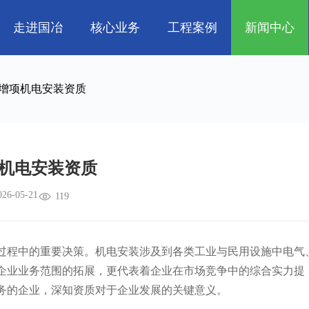
走进国冶
核心业务
工程案例
新闻中心
人
企业文化
管道工程
航天 • 低空
工程技巧
资质荣誉
环保工程
机电知识
新能源汽车 • 智
增项机电安装资质
属
消防工程
生物 • 医药
中央空调
量子 • 脑机
机电安装资质
026-05-21
119
程中的重要决策。机电安装涉及到各类工业与民用设施中电气
企业业务范围的拓展，更代表着企业在市场竞争中的综合实力提
务的企业，深知资质对于企业发展的关键意义。