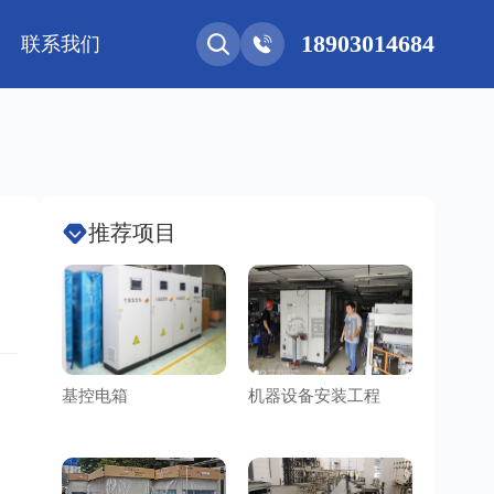
18903014684
联系我们
能网联
净化工程
新能源 • 储能
安装教程
基控电箱
其它
推荐项目
基控电箱
机器设备安装工程
洁净车
、