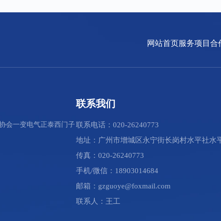
网站首页
服务项目
合
联系我们
协会
一变电气
正泰
西门子
联系电话：020-26240773
地址：广州市增城区永宁街长岗村水平社水平
传真：020-26240773
手机/微信：18903014684
邮箱：gzguoye@foxmail.com
联系人：王工