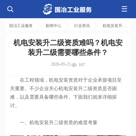
☰
公司简介
发展历程
核心业务
企业文化
资质荣誉
国冶工业服务
新闻中心
行业资讯
机电安装升二
电气工程
钢结构工程
工程案例
管道工程
环保工程
全部
级资质难吗？
净化工程
弱电工程
机电安装升二级资质难吗？机电安
机电安装升二
芯片 • 半导体
人工智能 • 机器人
新闻中心
设备安装
消防工程
装升二级需要哪些条件？
航天 • 低空
新能源汽车 • 智能网联
级需要哪些条
中央空调
基控电箱
新能源 • 储能
工业母机 • 精密装备
件？
自动化工程
其它工程
联系我们
公司动态
行业资讯
2026-05-21
107
机电
安装
新材料 • 特种金属
生物 • 医药
工程技巧
机电知识
量子 • 脑机
其它
安装教程
工业百科
在工程领域，机电安装资质对于企业承接项目至
工业问答
关重要。不少企业关心机电安装升二级资质是否困
难，以及需要具备哪些条件。下面我们就来详细探
讨。
一、机电安装升二级资质的难度考量