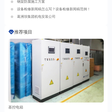
钢架防腐施工方案
设备检修新闻稿怎么写？设备检修新闻稿范例！
葛洲坝集团机电安装公司
推荐项目
基控电箱
TC