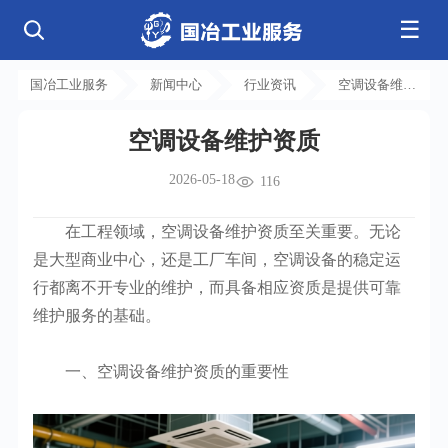
☰
公司简介
发展历程
核心业务
企业文化
资质荣誉
国冶工业服务
新闻中心
行业资讯
空调设备维护
电气工程
钢结构工程
工程案例
管道工程
环保工程
全部
资质
净化工程
弱电工程
空调设备维护资质
芯片 • 半导体
人工智能 • 机器人
新闻中心
设备安装
消防工程
航天 • 低空
新能源汽车 • 智能网联
2026-05-18
中央空调
基控电箱
116
新能源 • 储能
工业母机 • 精密装备
自动化工程
其它工程
联系我们
公司动态
行业资讯
机电
安装
新材料 • 特种金属
生物 • 医药
在工程领域，空调设备维护资质至关重要。无论
工程技巧
机电知识
量子 • 脑机
其它
安装教程
工业百科
是大型商业中心，还是工厂车间，空调设备的稳定运
工业问答
行都离不开专业的维护，而具备相应资质是提供可靠
维护服务的基础。
一、空调设备维护资质的重要性