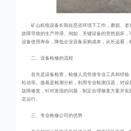
矿山机电设备长期在恶劣环境下工作，磨损、老化
故障导致的生产停滞。例如，关键设备的突然损坏，
设备使用寿命，降低企业设备采购成本，从长远看，
二、设备检修的流程
首先是设备检查，检修人员凭借专业工具和经验，
松动等。接着是检测分析，利用专业检测仪器，对设
故障修复，针对发现的问题，制定合理修复方案并实
定运行。
三、专业检修公司的优势