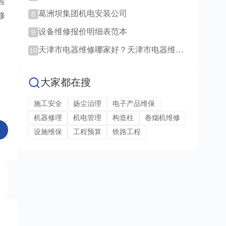
检
范例！
葛洲坝集团机电安装公司
8
修
设备维修报价明细表范本
9
天津市电器维修哪家好？天津市电器维修
10
服务！
大家都在搜
施工安全
扬尘治理
电子产品维保
机器修理
机电管理
构造柱
卷烟机维修
设施维保
工程预算
铁路工程