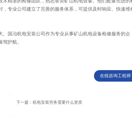
术精湛的检修团队，熟悉各类矿山机电设备。他们配备先进的
时，专业公司建立了完善的服务体系，可提供及时响应、快速维
。国冶机电安装公司作为专业从事矿山机电设备检修服务的企
保驾护航。
在线咨询工程师
下一篇：机电安装劳务需要什么资质