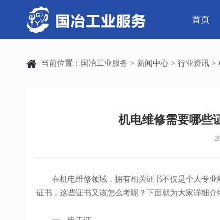
首页
公司简介
电气工程
芯片 • 半导体
公司动态
发展历程
钢结构工程
人工智能 • 机器
行业资讯
当前位置：
国冶工业服务
新闻中心
行业资讯
>
>
>
弱电工程
工业母机 • 精密装备
工业百科
设备安装
工业问答
新材料 • 特种金
全部
自动化工程
其它工程
机电维修需要哪些
2
机电
安装
在机电维修领域，拥有相关证书不仅是个人专业能
证书，这些证书又该怎么考呢？下面就为大家详细介