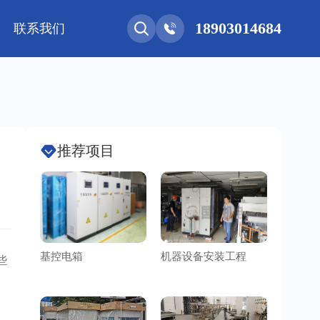
18903014684
联系我们
能网联
净化工程
新能源 • 储能
安装教程
基控电箱
其它
推荐项目
基控电箱
机器设备安装工程
洁净车
些