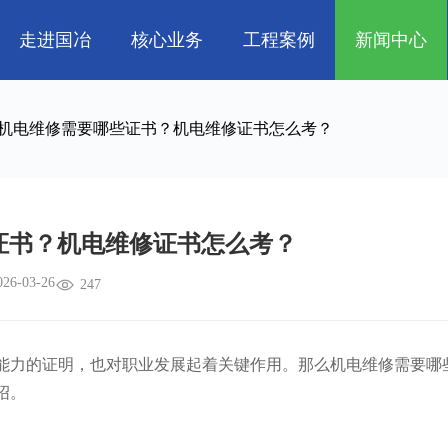
走进国冶
核心业务
工程案例
新闻中心
人
企业文化
管道工程
航天 • 低空
工程技巧
资质荣誉
环保工程
机电知识
新能源汽车 • 智
机电维修需要哪些证书？机电维修证书怎么考？
属
消防工程
生物 • 医药
中央空调
量子 • 脑机
证书？机电维修证书怎么考？
026-03-26
247
力的证明，也对职业发展起着关键作用。那么机电维修需要哪
绍。