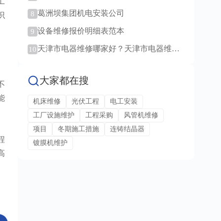
工
范例！
葛洲坝集团机电安装公司
8
识
设备维修报价明细表范本
9
天津市电器维修哪家好？天津市电器维修
10
服务！
大家都在搜
不
能
机床维修
光伏工程
电工安装
工厂设施维护
工程采购
风管机维修
项目
冬期施工措施
连铸结晶器
程
镀膜机维护
高