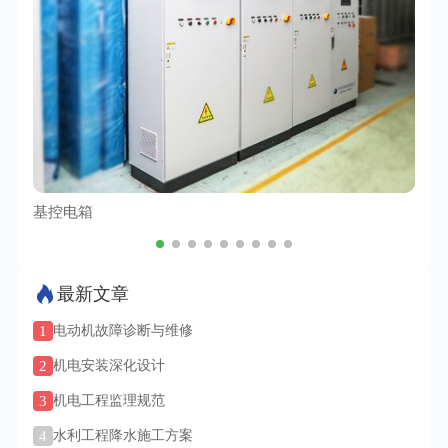
基控电箱
TC
最新文章
1
电动机故障诊断与维修
2
机电安装深化设计
3
机电工程监理规范
4
水利工程降水施工方案