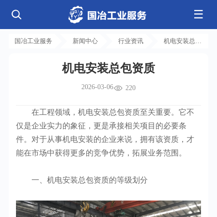
☰
公司简介
发展历程
核心业务
企业文化
资质荣誉
国冶工业服务
新闻中心
行业资讯
机电安装总包
电气工程
钢结构工程
工程案例
管道工程
环保工程
全部
资质
净化工程
弱电工程
机电安装总包资质
芯片 • 半导体
人工智能 • 机器人
新闻中心
设备安装
消防工程
航天 • 低空
新能源汽车 • 智能网联
2026-03-06
中央空调
基控电箱
220
新能源 • 储能
工业母机 • 精密装备
自动化工程
其它工程
联系我们
公司动态
行业资讯
机电
安装
新材料 • 特种金属
生物 • 医药
在工程领域，机电安装总包资质至关重要。它不
工程技巧
机电知识
量子 • 脑机
其它
安装教程
工业百科
仅是企业实力的象征，更是承接相关项目的必要条
工业问答
件。对于从事机电安装的企业来说，拥有该资质，才
能在市场中获得更多的竞争优势，拓展业务范围。
一、机电安装总包资质的等级划分