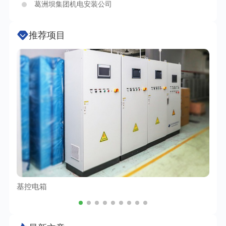
葛洲坝集团机电安装公司
推荐项目
基控电箱
TC