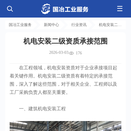
☰
公司简介
发展历程
核心业务
企业文化
资质荣誉
国冶工业服务
新闻中心
行业资讯
机电安装二级
电气工程
钢结构工程
工程案例
管道工程
环保工程
全部
资质承接范围
净化工程
弱电工程
机电安装二级资质承接范围
芯片 • 半导体
人工智能 • 机器人
新闻中心
设备安装
消防工程
航天 • 低空
新能源汽车 • 智能网联
2026-03-03
中央空调
基控电箱
176
新能源 • 储能
工业母机 • 精密装备
自动化工程
其它工程
联系我们
公司动态
行业资讯
机电
安装
新材料 • 特种金属
生物 • 医药
在工程领域，机电安装资质对于企业承接项目起
工程技巧
机电知识
量子 • 脑机
其它
安装教程
工业百科
着关键作用。机电安装二级资质有着特定的承接范
工业问答
围，深入了解这些范围，对于相关企业、工程师以及
工厂采购负责人都至关重要。
一、建筑机电安装工程