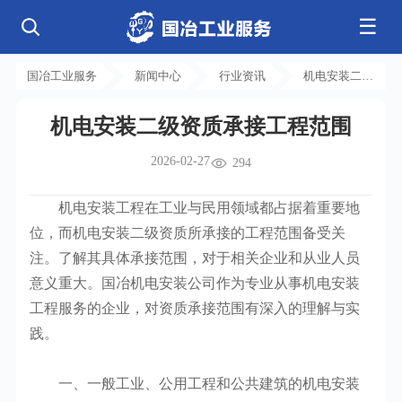
☰
公司简介
发展历程
核心业务
企业文化
资质荣誉
国冶工业服务
新闻中心
行业资讯
机电安装二级
电气工程
钢结构工程
工程案例
管道工程
环保工程
全部
资质承接工程
净化工程
弱电工程
机电安装二级资质承接工程范围
范围
芯片 • 半导体
人工智能 • 机器人
新闻中心
设备安装
消防工程
航天 • 低空
新能源汽车 • 智能网联
2026-02-27
中央空调
基控电箱
294
新能源 • 储能
工业母机 • 精密装备
自动化工程
其它工程
联系我们
公司动态
行业资讯
机电
安装
新材料 • 特种金属
生物 • 医药
机电安装工程在工业与民用领域都占据着重要地
工程技巧
机电知识
量子 • 脑机
其它
安装教程
工业百科
位，而机电安装二级资质所承接的工程范围备受关
工业问答
注。了解其具体承接范围，对于相关企业和从业人员
意义重大。国冶机电安装公司作为专业从事机电安装
工程服务的企业，对资质承接范围有深入的理解与实
践。
一、一般工业、公用工程和公共建筑的机电安装