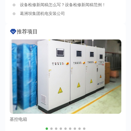
设备检修新闻稿怎么写？设备检修新闻稿范例！
葛洲坝集团机电安装公司
推荐项目
基控电箱
TC