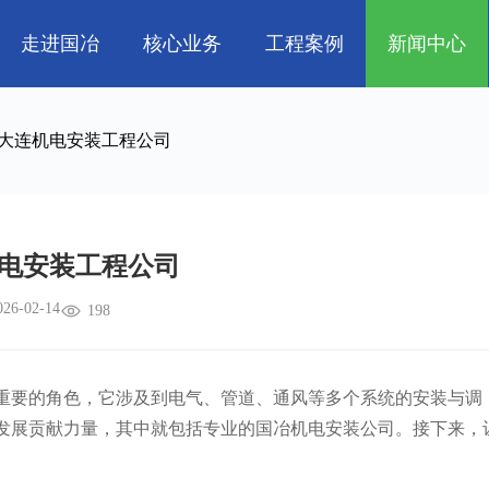
走进国冶
核心业务
工程案例
新闻中心
人
企业文化
管道工程
航天 • 低空
工程技巧
资质荣誉
环保工程
机电知识
新能源汽车 • 智
大连机电安装工程公司
属
消防工程
生物 • 医药
中央空调
量子 • 脑机
电安装工程公司
026-02-14
198
要的角色，它涉及到电气、管道、通风等多个系统的安装与调
发展贡献力量，其中就包括专业的国冶机电安装公司。接下来，