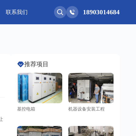
18903014684
联系我们
能网联
净化工程
新能源 • 储能
安装教程
基控电箱
其它
推荐项目
基控电箱
机器设备安装工程
洁净车
让