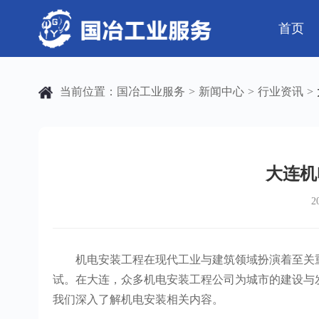
首页
公司简介
电气工程
芯片 • 半导体
公司动态
发展历程
钢结构工程
人工智能 • 机器
行业资讯
当前位置：
国冶工业服务
新闻中心
行业资讯
>
>
>
弱电工程
工业母机 • 精密装备
工业百科
设备安装
工业问答
新材料 • 特种金
全部
自动化工程
其它工程
大连机
2
机电
安装
机电安装工程在现代工业与建筑领域扮演着至关重
试。在大连，众多机电安装工程公司为城市的建设与
我们深入了解机电安装相关内容。