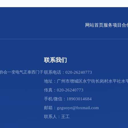
网站首页
服务项目
合
联系我们
协会
一变电气
正泰
西门子
联系电话：020-26240773
地址：广州市增城区永宁街长岗村水平社水平
传真：020-26240773
手机/微信：18903014684
邮箱：gzguoye@foxmail.com
联系人：王工