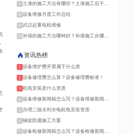
土漆的施工方法有哪些？土漆施工后干燥
7
技巧！
设备维修月度工作总结
8
武汉起重电机维修
9
机
补墙的施工方法哪种好？补墙施工步骤详
10
解！
，
全
资讯热榜
设备维护费开票属于什么类
1
设备修理费怎么算？设备修理费标准！
2
机电安装是什么资质
3
之
设备维修新闻稿怎么写？设备维修新闻稿
4
范例！
才
办理二级水利水电机电安装资质
5
钢架防腐施工方案
6
设备检修新闻稿怎么写？设备检修新闻稿
7