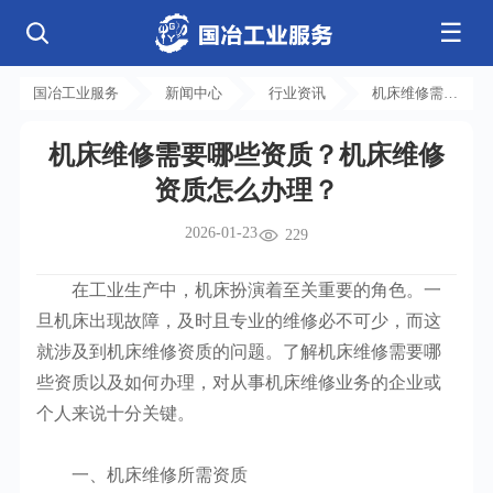
☰
公司简介
发展历程
核心业务
企业文化
资质荣誉
国冶工业服务
新闻中心
行业资讯
机床维修需要
电气工程
钢结构工程
工程案例
管道工程
环保工程
全部
哪些资质？机
净化工程
弱电工程
机床维修需要哪些资质？机床维修
床维修资质怎
芯片 • 半导体
人工智能 • 机器人
新闻中心
设备安装
消防工程
资质怎么办理？
航天 • 低空
新能源汽车 • 智能网联
么办理？
中央空调
基控电箱
新能源 • 储能
工业母机 • 精密装备
自动化工程
其它工程
联系我们
公司动态
行业资讯
2026-01-23
229
机电
安装
新材料 • 特种金属
生物 • 医药
工程技巧
机电知识
量子 • 脑机
其它
安装教程
工业百科
在工业生产中，机床扮演着至关重要的角色。一
工业问答
旦机床出现故障，及时且专业的维修必不可少，而这
就涉及到机床维修资质的问题。了解机床维修需要哪
些资质以及如何办理，对从事机床维修业务的企业或
个人来说十分关键。
一、机床维修所需资质