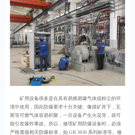
矿用设备很多是在具有易燃易爆气体或粉尘的环
境中使用，因此防爆要求十分关键。像煤矿井下，瓦
斯等可燃气体容易积聚，一旦设备产生火花等，就可
能引发爆炸事故。所以，修理矿用防爆设备时，必须
严格遵循相关防爆标准，如 GB 3836 系列标准等。修