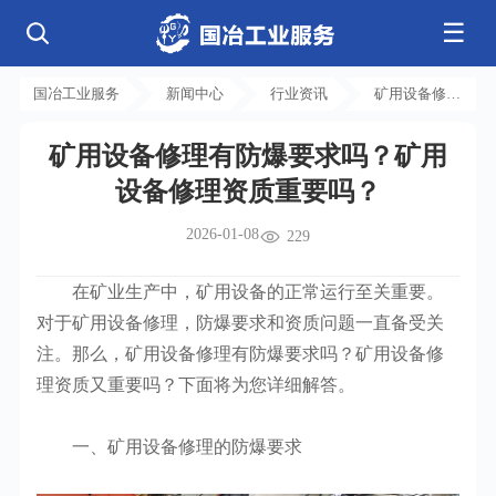
☰
公司简介
发展历程
核心业务
企业文化
资质荣誉
国冶工业服务
新闻中心
行业资讯
矿用设备修理
电气工程
钢结构工程
工程案例
管道工程
环保工程
全部
有防爆要求
净化工程
弱电工程
矿用设备修理有防爆要求吗？矿用
吗？矿用设备
芯片 • 半导体
人工智能 • 机器人
新闻中心
设备安装
消防工程
设备修理资质重要吗？
航天 • 低空
新能源汽车 • 智能网联
修理资质重要
中央空调
基控电箱
新能源 • 储能
工业母机 • 精密装备
吗？
自动化工程
其它工程
联系我们
公司动态
行业资讯
2026-01-08
229
机电
安装
新材料 • 特种金属
生物 • 医药
工程技巧
机电知识
量子 • 脑机
其它
安装教程
工业百科
在矿业生产中，矿用设备的正常运行至关重要。
工业问答
对于矿用设备修理，防爆要求和资质问题一直备受关
注。那么，矿用设备修理有防爆要求吗？矿用设备修
理资质又重要吗？下面将为您详细解答。
一、矿用设备修理的防爆要求