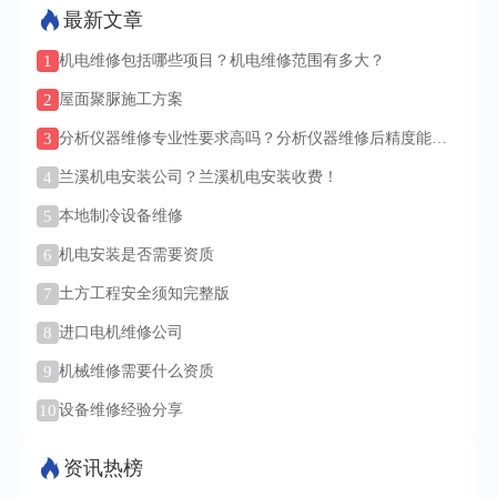
最新文章
1
机电维修包括哪些项目？机电维修范围有多大？
2
屋面聚脲施工方案
3
分析仪器维修专业性要求高吗？分析仪器维修后精度能保
证吗？
4
兰溪机电安装公司？兰溪机电安装收费！
5
本地制冷设备维修
6
机电安装是否需要资质
7
土方工程安全须知完整版
8
进口电机维修公司
9
机械维修需要什么资质
10
设备维修经验分享
资讯热榜