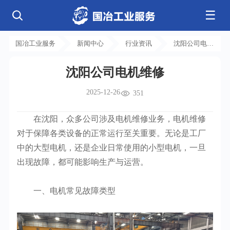
☰
公司简介
发展历程
核心业务
企业文化
资质荣誉
国冶工业服务
新闻中心
行业资讯
沈阳公司电机
电气工程
钢结构工程
工程案例
管道工程
环保工程
全部
维修
净化工程
弱电工程
沈阳公司电机维修
芯片 • 半导体
人工智能 • 机器人
新闻中心
设备安装
消防工程
航天 • 低空
新能源汽车 • 智能网联
2025-12-26
中央空调
基控电箱
351
新能源 • 储能
工业母机 • 精密装备
自动化工程
其它工程
联系我们
公司动态
行业资讯
机电
安装
新材料 • 特种金属
生物 • 医药
在沈阳，众多公司涉及电机维修业务，电机维修
工程技巧
机电知识
量子 • 脑机
其它
安装教程
工业百科
对于保障各类设备的正常运行至关重要。无论是工厂
工业问答
中的大型电机，还是企业日常使用的小型电机，一旦
出现故障，都可能影响生产与运营。
一、电机常见故障类型