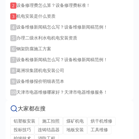
2
设备修理费怎么算？设备修理费标准！
3
机电安装是什么资质
4
设备维修新闻稿怎么写？设备维修新闻稿范例！
5
办理二级水利水电机电安装资质
6
钢架防腐施工方案
7
设备检修新闻稿怎么写？设备检修新闻稿范例！
8
葛洲坝集团机电安装公司
9
设备维修报价明细表范本
10
天津市电器维修哪家好？天津市电器维修服务！
大家都在搜
铝塑板安装
施工拍照
煤矿机电
烘干机维修
投标技巧
连铸结晶器
地板安装
工具维修
护坡技术
消防工程