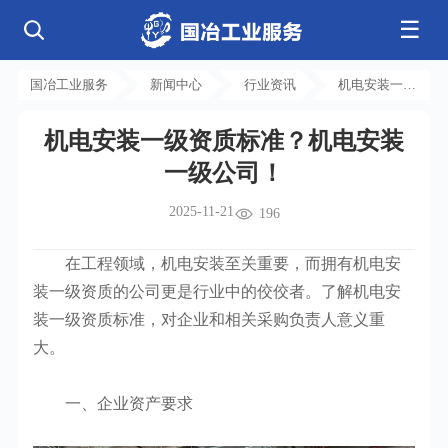
☰
公司简介
发展历程
核心业务
企业文化
资质荣誉
国冶工业服务
新闻中心
行业资讯
机电安装一级
电气工程
钢结构工程
工程案例
管道工程
环保工程
全部
资质标准？机
净化工程
弱电工程
机电安装一级资质标准？机电安装
电安装一级公
芯片 • 半导体
人工智能 • 机器人
新闻中心
设备安装
消防工程
一级公司！
航天 • 低空
新能源汽车 • 智能网联
司！
中央空调
基控电箱
新能源 • 储能
工业母机 • 精密装备
自动化工程
其它工程
联系我们
公司动态
行业资讯
2025-11-21
196
机电
安装
新材料 • 特种金属
生物 • 医药
工程技巧
机电知识
量子 • 脑机
其它
安装教程
工业百科
在工程领域，机电安装至关重要，而拥有机电安
工业问答
装一级资质的公司更是行业中的佼佼者。了解机电安
装一级资质标准，对企业和相关采购负责人意义重
大。
一、企业资产要求