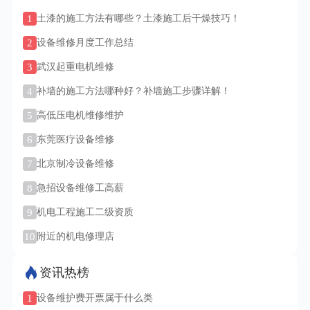
1
土漆的施工方法有哪些？土漆施工后干燥技巧！
2
设备维修月度工作总结
3
武汉起重电机维修
4
补墙的施工方法哪种好？补墙施工步骤详解！
5
高低压电机维修维护
6
东莞医疗设备维修
7
北京制冷设备维修
8
急招设备维修工高薪
9
机电工程施工二级资质
10
附近的机电修理店
资讯热榜
1
设备维护费开票属于什么类