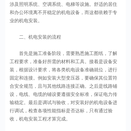
涉及照明系统、空调系统、电梯等设施。舒适的居住
和办公环境离不开稳定的机电设备，而这都依赖于专
业的机电安装。
二、机电安装的流程
首先是施工准备阶段，需要熟悉施工图纸，了解
工程要求，准备好所需的材料和工具。接着是设备安
装，根据设计要求，将各类机电设备准确就位，进行
固定和连接。例如安装大型变压器，要确保其位置符
合安全规范，且与其他线路连接正确。之后是线路铺
设，电线、电缆的铺设要遵循安全标准，保证电力传
输稳定。最后是调试与验收，对安装好的机电设备进
行调试，检查各项性能指标是否达标，只有通过验
收，机电安装工程才算完成。