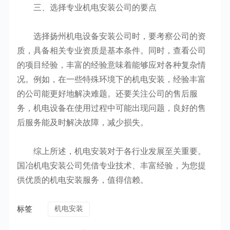
三、选择专业机电安装公司的要点
选择扬州机电设备安装公司时，要考察公司的资
质，具备相关专业资质是基本条件。同时，查看公司
的项目经验，丰富的经验意味着能够应对各种复杂情
况。例如，在一些特殊环境下的机电安装，经验丰富
的公司能更好地解决难题。还要关注公司的售后服
务，机电设备在使用过程中可能出现问题，良好的售
后服务能及时解决故障，减少损失。
综上所述，机电安装对于各行业发展至关重要。
国冶机电安装公司凭借专业技术、丰富经验，为您提
供优质的机电安装服务，值得信赖。
标签
机电安装