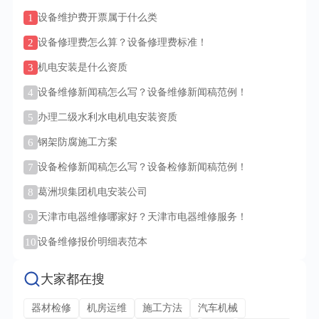
1
设备维护费开票属于什么类
2
设备修理费怎么算？设备修理费标准！
3
机电安装是什么资质
4
设备维修新闻稿怎么写？设备维修新闻稿范例！
5
办理二级水利水电机电安装资质
6
钢架防腐施工方案
7
设备检修新闻稿怎么写？设备检修新闻稿范例！
8
葛洲坝集团机电安装公司
9
天津市电器维修哪家好？天津市电器维修服务！
10
设备维修报价明细表范本
大家都在搜
器材检修
机房运维
施工方法
汽车机械