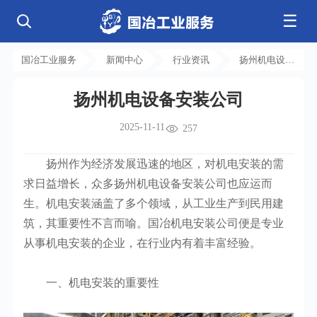
☰
公司简介
发展历程
核心业务
企业文化
资质荣誉
国冶工业服务
新闻中心
行业资讯
扬州机电设备
电气工程
钢结构工程
工程案例
管道工程
环保工程
全部
安装公司
净化工程
弱电工程
扬州机电设备安装公司
芯片 • 半导体
人工智能 • 机器人
新闻中心
设备安装
消防工程
航天 • 低空
新能源汽车 • 智能网联
2025-11-11
中央空调
基控电箱
257
新能源 • 储能
工业母机 • 精密装备
自动化工程
其它工程
联系我们
公司动态
行业资讯
机电
安装
新材料 • 特种金属
生物 • 医药
扬州作为经济发展迅速的地区，对机电安装的需
工程技巧
机电知识
量子 • 脑机
其它
安装教程
工业百科
求日益增长，众多扬州机电设备安装公司也应运而
工业问答
生。机电安装涵盖了多个领域，从工业生产到民用建
筑，其重要性不言而喻。国冶机电安装公司便是专业
从事机电安装的企业，在行业内有着丰富经验。
一、机电安装的重要性