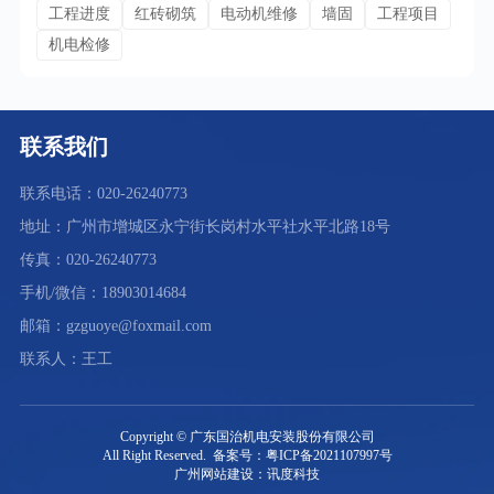
工程进度
红砖砌筑
电动机维修
墙固
工程项目
机电检修
联系我们
联系电话：020-26240773
地址：广州市增城区永宁街长岗村水平社水平北路18号
传真：020-26240773
手机/微信：18903014684
邮箱：gzguoye@foxmail.com
联系人：王工
Copyright © 广东国治机电安装股份有限公司
All Right Reserved. 备案号：粤ICP备2021107997号
广州网站建设：讯度科技