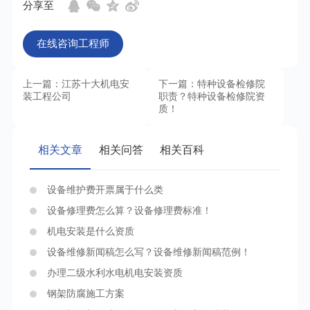
分享至
在线咨询工程师
上一篇：江苏十大机电安
下一篇：特种设备检修院
装工程公司
职责？特种设备检修院资
质！
相关文章
相关问答
相关百科
设备维护费开票属于什么类
设备修理费怎么算？设备修理费标准！
机电安装是什么资质
设备维修新闻稿怎么写？设备维修新闻稿范例！
办理二级水利水电机电安装资质
钢架防腐施工方案