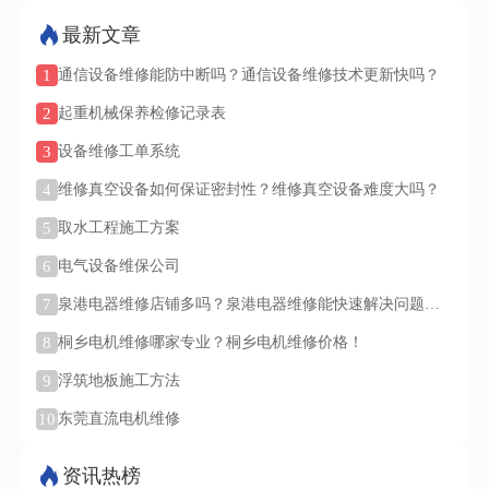
最新文章
1
通信设备维修能防中断吗？通信设备维修技术更新快吗？
2
起重机械保养检修记录表
3
设备维修工单系统
4
维修真空设备如何保证密封性？维修真空设备难度大吗？
5
取水工程施工方案
6
电气设备维保公司
7
泉港电器维修店铺多吗？泉港电器维修能快速解决问题
吗？
8
桐乡电机维修哪家专业？桐乡电机维修价格！
9
浮筑地板施工方法
10
东莞直流电机维修
资讯热榜