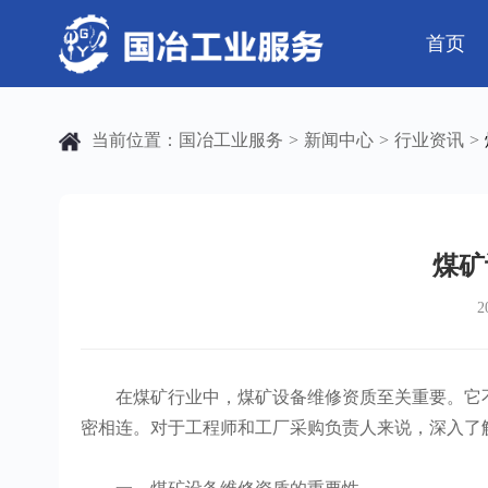
首页
公司简介
电气工程
芯片 • 半导体
公司动态
发展历程
钢结构工程
人工智能 • 机器
行业资讯
当前位置：
国冶工业服务
新闻中心
行业资讯
>
>
>
弱电工程
工业母机 • 精密装备
工业百科
设备安装
工业问答
新材料 • 特种金
全部
自动化工程
其它工程
煤矿
2
机电
安装
在煤矿行业中，煤矿设备维修资质至关重要。它不
密相连。对于工程师和工厂采购负责人来说，深入了