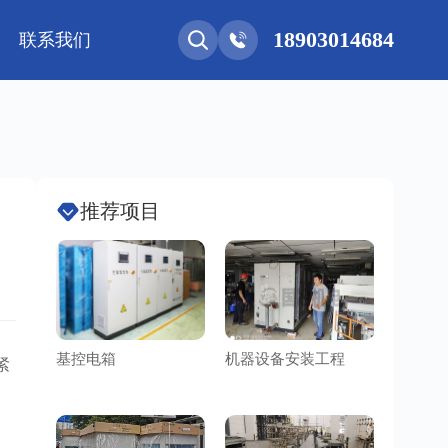
18903014684
联系我们
能网联
净化工程
新能源 • 储能
安装教程
基控电箱
其它
推荐项目
基控电箱
机器设备安装工程
洁净车
紧