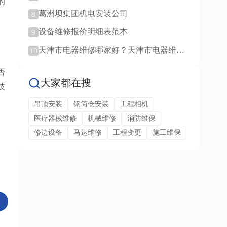
的
范例！
葛洲坝集团机电安装公司
8
设备维修报价明细表范本
9
天津市电器维修哪家好？天津市电器维修
10
服务！
否
大家都在搜
技
吊顶安装
钢筒仓安装
工程相机
医疗器械维修
机械维修
消防维保
修边设备
马达维修
工程变更
施工维保