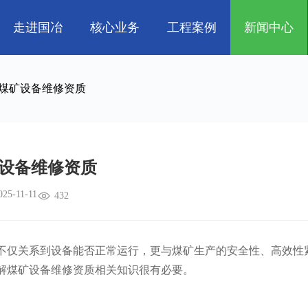
走进国冶
核心业务
工程案例
新闻中心
人
企业文化
管道工程
航天 • 低空
工程技巧
资质荣誉
环保工程
机电知识
新能源汽车 • 智
煤矿设备维修资质
属
消防工程
生物 • 医药
中央空调
量子 • 脑机
设备维修资质
025-11-11
432
仅关系到设备能否正常运行，更与煤矿生产的安全性、高效性
解煤矿设备维修资质相关知识很有必要。