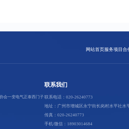
网站首页
服务项目
合
联系我们
协会
一变电气
正泰
西门子
联系电话：020-26240773
地址：广州市增城区永宁街长岗村水平社水平
传真：020-26240773
手机/微信：18903014684