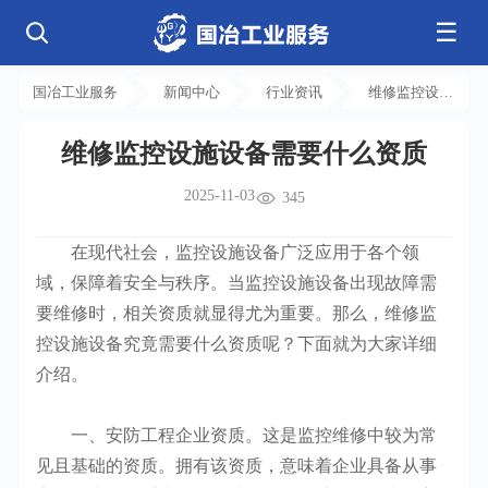
☰
公司简介
发展历程
核心业务
企业文化
资质荣誉
国冶工业服务
新闻中心
行业资讯
维修监控设施
电气工程
钢结构工程
工程案例
管道工程
环保工程
全部
设备需要什么
净化工程
弱电工程
维修监控设施设备需要什么资质
资质
芯片 • 半导体
人工智能 • 机器人
新闻中心
设备安装
消防工程
航天 • 低空
新能源汽车 • 智能网联
2025-11-03
中央空调
基控电箱
345
新能源 • 储能
工业母机 • 精密装备
自动化工程
其它工程
联系我们
公司动态
行业资讯
机电
安装
新材料 • 特种金属
生物 • 医药
在现代社会，监控设施设备广泛应用于各个领
工程技巧
机电知识
量子 • 脑机
其它
安装教程
工业百科
域，保障着安全与秩序。当监控设施设备出现故障需
工业问答
要维修时，相关资质就显得尤为重要。那么，维修监
控设施设备究竟需要什么资质呢？下面就为大家详细
介绍。
一、安防工程企业资质。这是监控维修中较为常
见且基础的资质。拥有该资质，意味着企业具备从事